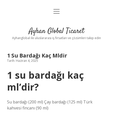
menüyü
Anasayfa
aç
Gizlilik Politikası
Ayhan Global Ticaret
Yasal Uyarı
Ayhanglobal ile uluslararası iş fırsatları ve çözümleri takip edin
1 Su Bardağı Kaç Mldir
Tarih: Haziran 4, 2025
1 su bardağı kaç
ml’dir?
Su bardağı (200 ml) Çay bardağı (125 ml) Türk
kahvesi fincanı (90 ml)