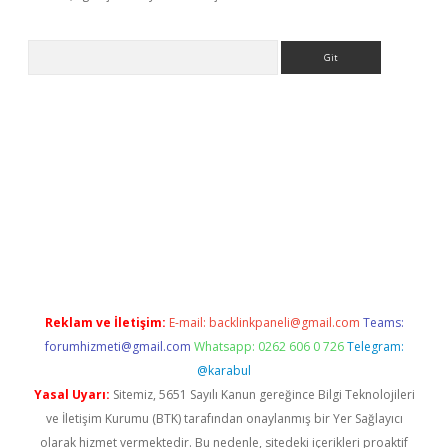
Arama
etexper.xyz
Reklam ve İletişim:
E-mail:
backlinkpaneli@gmail.com
Teams:
forumhizmeti@gmail.com
Whatsapp: 0262 606 0 726
Telegram:
@karabul
Yasal Uyarı:
Sitemiz, 5651 Sayılı Kanun gereğince Bilgi Teknolojileri
ve İletişim Kurumu (BTK) tarafından onaylanmış bir Yer Sağlayıcı
olarak hizmet vermektedir. Bu nedenle, sitedeki içerikleri proaktif