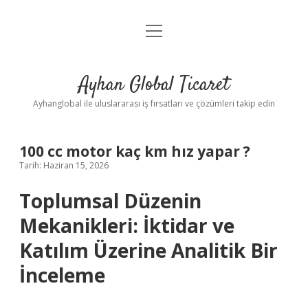
menüyü
Anasayfa
aç
Gizlilik Politikası
Ayhan Global Ticaret
Yasal Uyarı
Ayhanglobal ile uluslararası iş fırsatları ve çözümleri takip edin
100 cc motor kaç km hız yapar ?
Tarih: Haziran 15, 2026
Toplumsal Düzenin
Mekanikleri: İktidar ve
Katılım Üzerine Analitik Bir
İnceleme