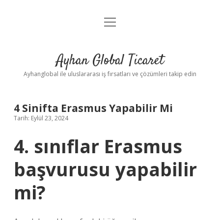
menüyü
Anasayfa
aç
Gizlilik Politikası
Ayhan Global Ticaret
Yasal Uyarı
Ayhanglobal ile uluslararası iş fırsatları ve çözümleri takip edin
4 Sinifta Erasmus Yapabilir Mi
Tarih: Eylül 23, 2024
4. sınıflar Erasmus
başvurusu yapabilir
mi?