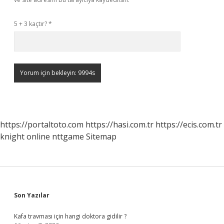
5 + 3 kaçtır?
*
https://portaltoto.com
https://hasi.com.tr
https://ecis.com.tr
knight online
nttgame
Sitemap
Sidebar
Son Yazılar
Kafa travması için hangi doktora gidilir ?