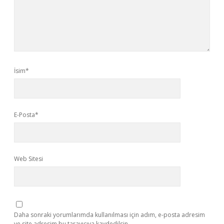
İsim*
E-Posta*
Web Sitesi
Daha sonraki yorumlarımda kullanılması için adım, e-posta adresim
ve site adresim bu tarayıcıya kaydedilsin.