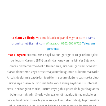
exper.xyz
Reklam ve İletişim:
E-mail:
backlinkpaneli@gmail.com
Teams:
forumhizmeti@gmail.com
Whatsapp: 0262 606 0 726
Telegram:
@karabul
Yasal Uyarı:
Sitemiz, 5651 Sayılı Kanun gereğince Bilgi Teknolojileri
ve İletişim Kurumu (BTK) tarafından onaylanmış bir Yer Sağlayıcı
olarak hizmet vermektedir. Bu nedenle, sitedeki içerikleri proaktif
olarak denetleme veya araştırma yükümlülüğümüz bulunmamaktadır.
Ancak, üyelerimiz yazdıkları içeriklerin sorumluluğunu taşımakta olup,
siteye üye olarak bu sorumluluğu kabul etmiş sayılırlar. Bu internet
sitesi, herhangi bir marka, kurum veya şahıs şirketi ile hiçbir bağlantısı
bulunmamaktadır. Sitede yalnızca kendi hazırladığımız makaleler
paylaşılmaktadır. Burada yer alan içerikler haber niteliği taşımamakta
olup, gerçek kurum ve kişiler hakkında paylaşım yapılmamaktadır.