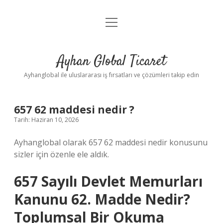
menüyü
Anasayfa
aç
Gizlilik Politikası
Ayhan Global Ticaret
Yasal Uyarı
Ayhanglobal ile uluslararası iş fırsatları ve çözümleri takip edin
657 62 maddesi nedir ?
Tarih: Haziran 10, 2026
Ayhanglobal olarak 657 62 maddesi nedir konusunu
sizler için özenle ele aldık.
657 Sayılı Devlet Memurları
Kanunu 62. Madde Nedir?
Toplumsal Bir Okuma