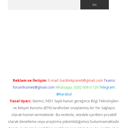
Arama
xper.xyz
Reklam ve İletişim:
E-mail:
backlinkpaneli@gmail.com
Teams:
forumhizmeti@gmail.com
Whatsapp: 0262 606 0 726
Telegram:
@karabul
Yasal Uyarı:
Sitemiz, 5651 Sayılı Kanun gereğince Bilgi Teknolojileri
ve İletişim Kurumu (BTK) tarafından onaylanmış bir Yer Sağlayıcı
olarak hizmet vermektedir. Bu nedenle, sitedeki içerikleri proaktif
olarak denetleme veya araştırma yükümlülüğümüz bulunmamaktadır.