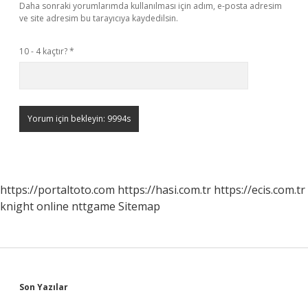
Daha sonraki yorumlarımda kullanılması için adım, e-posta adresim
ve site adresim bu tarayıcıya kaydedilsin.
10 - 4 kaçtır?
*
https://portaltoto.com
https://hasi.com.tr
https://ecis.com.tr
knight online
nttgame
Sitemap
Sidebar
Son Yazılar