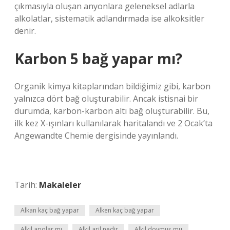
çıkmasıyla oluşan anyonlara geleneksel adlarla
alkolatlar, sistematik adlandırmada ise alkoksitler
denir.
Karbon 5 bağ yapar mı?
Organik kimya kitaplarından bildiğimiz gibi, karbon
yalnızca dört bağ oluşturabilir. Ancak istisnai bir
durumda, karbon-karbon altı bağ oluşturabilir. Bu,
ilk kez X-ışınları kullanılarak haritalandı ve 2 Ocak’ta
Angewandte Chemie dergisinde yayınlandı.
Tarih:
Makaleler
Alkan kaç bağ yapar
Alken kaç bağ yapar
Alkil apolar mı
Alkil aril nedir
Alkil doymuş mu