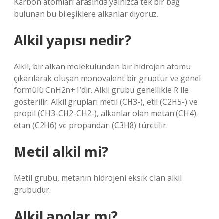
Karbon atomları arasında yalnızca tek bir bağ
bulunan bu bileşiklere alkanlar diyoruz.
Alkil yapısı nedir?
Alkil, bir alkan molekülünden bir hidrojen atomu
çıkarılarak oluşan monovalent bir gruptur ve genel
formülü CnH2n+1’dir. Alkil grubu genellikle R ile
gösterilir. Alkil grupları metil (CH3-), etil (C2H5-) ve
propil (CH3-CH2-CH2-), alkanlar olan metan (CH4),
etan (C2H6) ve propandan (C3H8) türetilir.
Metil alkil mi?
Metil grubu, metanın hidrojeni eksik olan alkil
grubudur.
Alkil apolar mı?