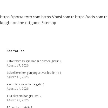
https://portaltoto.com
https://hasi.com.tr
https://ecis.com.tr
knight online
nttgame
Sitemap
Sidebar
Son Yazılar
Kafa travması için hangi doktora gidilir ?
Ağustos 7, 2026
Bebeklere her gün yoğurt verilebilir mi ?
Ağustos 6, 2026
avam tarz ne anlama gelir ?
Ağustos 4, 2026
114 sûrenin hangisi ismi ?
Ağustos 3, 2026
16 bar kaç psi’dir ?