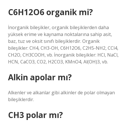
C6H12O6 organik mi?
İnorganik bileşikler, organik bileşiklerden daha
yüksek erime ve kaynama noktalarına sahip asit,
baz, tuz ve oksit sınıfı bileşiklerdir. Organik
bileşikler: CH4, CH3-OH, C6H12O6, C2H5-NH2, CCl4,
CH2O, CH3COOH, vb. İnorganik bileşikler: HCl, NaCl,
HCN, CaCO3, CO2, H2CO3, KMnO4, Al(OH)3, vb.
Alkin apolar mı?
Alkenler ve alkanlar gibi alkinler de polar olmayan
bileşiklerdir.
CH3 polar mı?