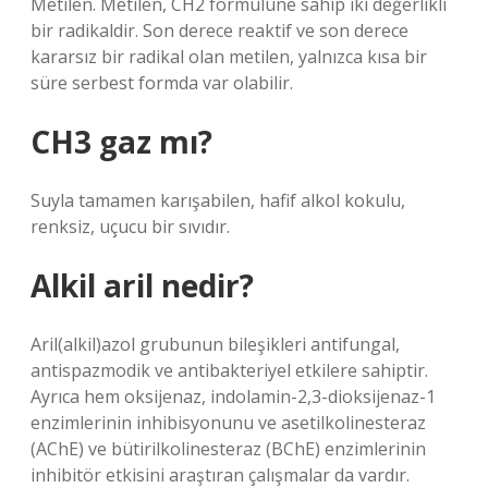
Metilen. Metilen, CH2 formülüne sahip iki değerlikli
bir radikaldir. Son derece reaktif ve son derece
kararsız bir radikal olan metilen, yalnızca kısa bir
süre serbest formda var olabilir.
CH3 gaz mı?
Suyla tamamen karışabilen, hafif alkol kokulu,
renksiz, uçucu bir sıvıdır.
Alkil aril nedir?
Aril(alkil)azol grubunun bileşikleri antifungal,
antispazmodik ve antibakteriyel etkilere sahiptir.
Ayrıca hem oksijenaz, indolamin-2,3-dioksijenaz-1
enzimlerinin inhibisyonunu ve asetilkolinesteraz
(AChE) ve bütirilkolinesteraz (BChE) enzimlerinin
inhibitör etkisini araştıran çalışmalar da vardır.