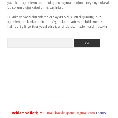
yazdıkları içeriklerin sorumluluğunu taşımakta olup, siteye üye olarak
bu sorumluluğu kabul etmiş sayılırlar.
Hukuka ve yasal düzenlemelere aykırı olduğunu düşündüğünüz
içerikleri,
backlinkpanelicomtr@gmail.com
adresine bildirmeniz
halinde, ilgili içerikler yasal süre içerisinde sitemizden kaldırılacaktır.
Arama
etexper.xyz
Reklam ve İletişim:
E-mail:
backlinkpaneli@gmail.com
Teams: