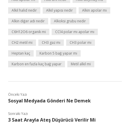
Alkil halid nedir
Alkil yapısı nedir
Alkin apolar mı
Alkin diğer adı nedir
Alkoksi grubu nedir
C6H12O6 organik mi
CCl4 polar mı apolar mı
CH2 metil mi
CH3 gaz mı
CH3 polar mı
Heptan kaç
Karbon 5 bağ yapar mı
Karbon en fazla kaç bağ yapar
Metil alkil mi
Önceki Yazı
Sosyal Medyada Gönderi Ne Demek
Sonraki Yazı
3 Saat Arayla Ateş Düşürücü Verilir Mi