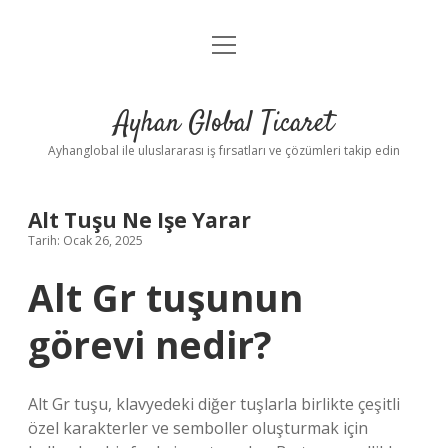
menüyü
Anasayfa
aç
Gizlilik Politikası
Ayhan Global Ticaret
Yasal Uyarı
Ayhanglobal ile uluslararası iş fırsatları ve çözümleri takip edin
Alt Tuşu Ne Işe Yarar
Tarih: Ocak 26, 2025
Alt Gr tuşunun
görevi nedir?
Alt Gr tuşu, klavyedeki diğer tuşlarla birlikte çeşitli
özel karakterler ve semboller oluşturmak için