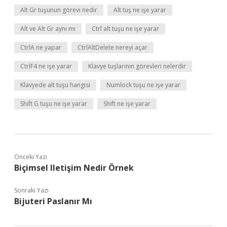
Alt Gr tuşunun görevi nedir
Alt tuş ne işe yarar
Alt ve Alt Gr aynı mı
Ctrl alt tuşu ne işe yarar
CtrlA ne yapar
CtrlAltDelete nereyi açar
CtrlF4 ne işe yarar
Klavye tuşlarının görevleri nelerdir
Klavyede alt tuşu hangisi
Numlock tuşu ne işe yarar
Shift G tuşu ne işe yarar
Shift ne işe yarar
Önceki Yazı
Biçimsel Iletişim Nedir Örnek
Sonraki Yazı
Bijuteri Paslanır Mı