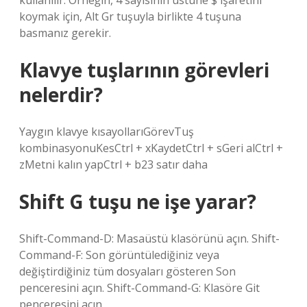
kullanılır. Örneğin, 4 sayısının üstüne $ işaretini
koymak için, Alt Gr tuşuyla birlikte 4 tuşuna
basmanız gerekir.
Klavye tuşlarının görevleri
nelerdir?
Yaygın klavye kısayollarıGörevTuş
kombinasyonuKesCtrl + xKaydetCtrl + sGeri alCtrl +
zMetni kalın yapCtrl + b23 satır daha
Shift G tuşu ne işe yarar?
Shift-Command-D: Masaüstü klasörünü açın. Shift-
Command-F: Son görüntülediğiniz veya
değiştirdiğiniz tüm dosyaları gösteren Son
penceresini açın. Shift-Command-G: Klasöre Git
penceresini açın.