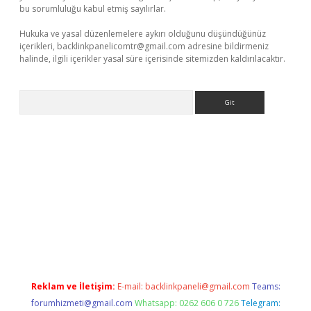
bu sorumluluğu kabul etmiş sayılırlar.
Hukuka ve yasal düzenlemelere aykırı olduğunu düşündüğünüz
içerikleri,
backlinkpanelicomtr@gmail.com
adresine bildirmeniz
halinde, ilgili içerikler yasal süre içerisinde sitemizden kaldırılacaktır.
Arama
etexper.xyz
Reklam ve İletişim:
E-mail:
backlinkpaneli@gmail.com
Teams:
forumhizmeti@gmail.com
Whatsapp: 0262 606 0 726
Telegram: