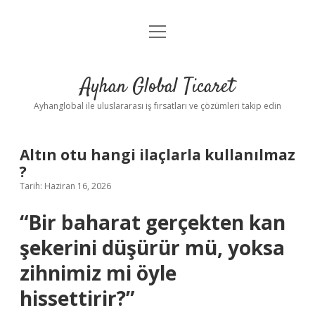
menüyü
Anasayfa
aç
Gizlilik Politikası
Ayhan Global Ticaret
Yasal Uyarı
Ayhanglobal ile uluslararası iş fırsatları ve çözümleri takip edin
Altın otu hangi ilaçlarla kullanılmaz
?
Tarih: Haziran 16, 2026
“Bir baharat gerçekten kan
şekerini düşürür mü, yoksa
zihnimiz mi öyle
hissettirir?”