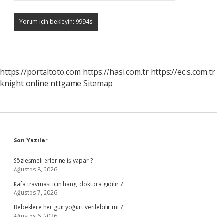
https://portaltoto.com
https://hasi.com.tr
https://ecis.com.tr
knight online
nttgame
Sitemap
Sidebar
Son Yazılar
Sözleşmeli erler ne iş yapar ?
Ağustos 8, 2026
Kafa travması için hangi doktora gidilir ?
Ağustos 7, 2026
Bebeklere her gün yoğurt verilebilir mi ?
Ağustos 6, 2026