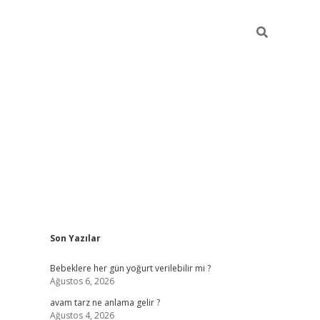
Sidebar
Son Yazılar
ilbet yeni giriş
betexpe
Bebeklere her gün yoğurt verilebilir mi ?
Ağustos 6, 2026
avam tarz ne anlama gelir ?
Ağustos 4, 2026