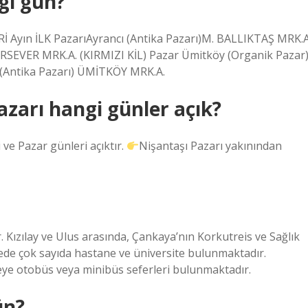
gi gün?
Ayın İLK PazarıAyrancı (Antika Pazarı)M. BALLIKTAŞ MRK.A
RSEVER MRK.A. (KIRMIZI KİL) Pazar Ümitköy (Organik Pazar
(Antika Pazarı) ÜMİTKÖY MRK.A.
zarı hangi günler açık?
e Pazar günleri açıktır.
Nişantaşı Pazarı yakınından
. Kızılay ve Ulus arasında, Çankaya’nın Korkutreis ve Sağlık
lgede çok sayıda hastane ve üniversite bulunmaktadır.
ye otobüs veya minibüs seferleri bulunmaktadır.
ün?