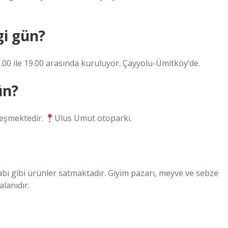
gi gün?
.00 ile 19.00 arasında kuruluyor. Çayyolu-Ümitköy’de.
ün?
leşmektedir.
Ulus Umut otoparkı.
abı gibi ürünler satmaktadır. Giyim pazarı, meyve ve sebze
lanıdır.