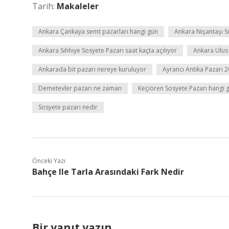
Tarih:
Makaleler
Ankara Çankaya semt pazarları hangi gün
Ankara Nişantaşı S
Ankara Sıhhıye Sosyete Pazarı saat kaçta açılıyor
Ankara Ulus 
Ankarada bit pazarı nereye kuruluyor
Ayrancı Antika Pazarı
Demetevler pazarı ne zaman
Keçiören Sosyete Pazarı hangi g
Sosyete pazarı nedir
Önceki Yazı
Bahçe Ile Tarla Arasındaki Fark Nedir
Bir yanıt yazın