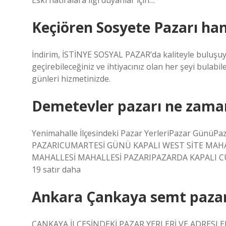
Eski hatıralara ilgi duyanlar için…
Keçiören Sosyete Pazarı han
İndirim, İSTİNYE SOSYAL PAZAR’da kaliteyle buluşuyor.
geçirebileceğiniz ve ihtiyacınız olan her şeyi bulab
günleri hizmetinizde.
Demetevler pazarı ne zama
Yenimahalle İlçesindeki Pazar YerleriPazar Gü
PAZARICUMARTESİ GÜNÜ KAPALI WEST SİTE MAH
MAHALLESİ MAHALLESİ PAZARIPAZARDA KAPALI C
19 satır daha
Ankara Çankaya semt pazar
ÇANKAYA İLÇESİNDEKİ PAZAR YERLERİ VE ADRESLERİ