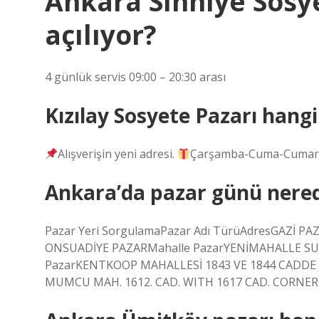
Ankara Sıhhıye Sosye
açılıyor?
4 günlük servis 09:00 – 20:30 arası
Kızılay Sosyete Pazarı hang
Alışverişin yeni adresi.
Çarşamba-Cuma-Cumartes
Ankara’da pazar günü nered
Pazar Yeri SorgulamaPazar Adı TürüAdresGAZİ P
ONSUADİYE PAZARMahalle PazarYENİMAHALLE S
PazarKENTKOOP MAHALLESİ 1843 VE 1844 CADDE
MUMCU MAH. 1612. CAD. WITH 1617 CAD. CORNER4