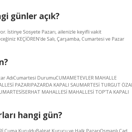
gi günler açık?
 İstinye Sosyete Pazarı, ailenizle keyifli vakit
ileceğiniz KEÇİÖREN’de Salı, Çarşamba, Cumartesi ve Pazar
n?
nüPazar AdıCumartesi DurumuCUMAMETEVLER MAHALLE
ALLESİ PAZARIPAZARDA KAPALI SAUMARTESİ TURGUT ÖZA
UMARTESİSERHAT MAHALLESİ MAHALLESİ TOP’TA KAPALI
ları hangi gün?
 Cuma KurulduBalgat Kurucu ve Halk PazarıOsmanlı Cad.