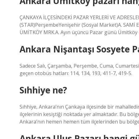
Ankara Ümitköy pazarı han
ÇANKAYA İLÇESİNDEKİ PAZAR YERLERİ VE ADRESLERİ 
(STAR)PerşembeYenişehir (Sosyal Market)A. SAMİ E
ÜMİTKÖY MRK.A. Ayın üçüncü Pazar günü Ümitköy 
Ankara Nişantaşı Sosyete Pa
Sadece Salı, Çarşamba, Perşembe, Cuma, Cumartesi v
geçen otobüs hatları: 114, 134, 193, 411-7, 419-5.
Sıhhiye ne?
Sıhhiye, Ankara’nın Çankaya ilçesinde bir mahalledir
ilçelerinin kesiştiği noktada yer almaktadır. Bu bö
Ankara’nın hemen hemen tüm ilçelerinden bu bölge
Ankara Ulus Pazarı hangi g