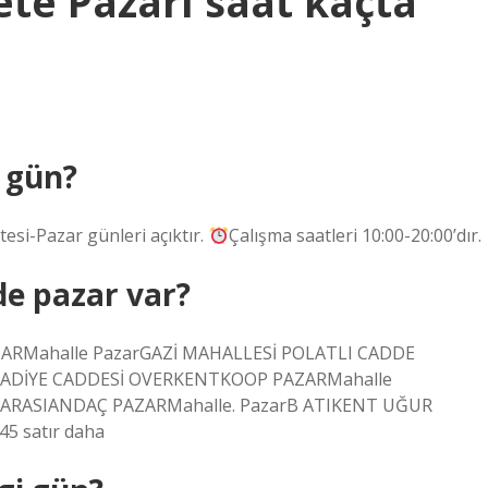
te Pazarı saat kaçta
i gün?
i-Pazar günleri açıktır.
Çalışma saatleri 10:00-20:00’dır.
e pazar var?
AZARMahalle PazarGAZİ MAHALLESİ POLATLI CADDE
UADİYE CADDESİ OVERKENTKOOP PAZARMahalle
 ARASIANDAÇ PAZARMahalle. PazarB ATIKENT UĞUR
5 satır daha