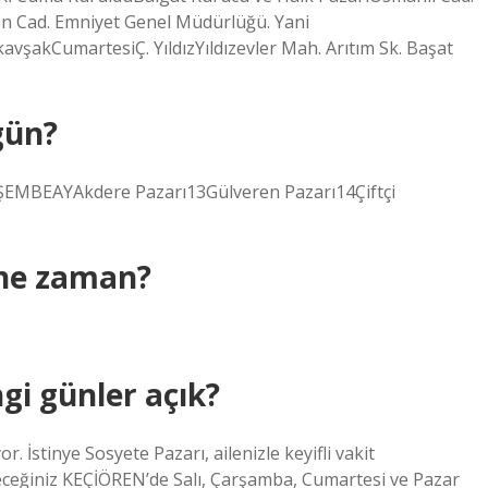
n Cad. Emniyet Genel Müdürlüğü. Yani
vşakCumartesiÇ. YıldızYıldızevler Mah. Arıtım Sk. Başat
gün?
MBEAYAkdere Pazarı13Gülveren Pazarı14Çiftçi
 ne zaman?
gi günler açık?
 İstinye Sosyete Pazarı, ailenizle keyifli vakit
ileceğiniz KEÇİÖREN’de Salı, Çarşamba, Cumartesi ve Pazar