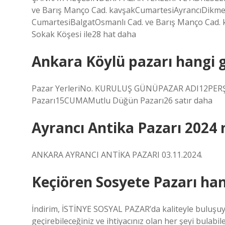
ve Barış Manço Cad. kavşakCumartesiAyrancıDikme
CumartesiBalgatOsmanlı Cad. ve Barış Manço Cad. ka
Sokak Köşesi ile28 hat daha
Ankara Köylü pazarı hangi 
Pazar YerleriNo. KURULUŞ GÜNÜPAZAR ADI12PERŞE
Pazarı15CUMAMutlu Düğün Pazarı26 satır daha
Ayrancı Antika Pazarı 2024
ANKARA AYRANCI ANTİKA PAZARI 03.11.2024.
Keçiören Sosyete Pazarı han
İndirim, İSTİNYE SOSYAL PAZAR’da kaliteyle buluşuyor.
geçirebileceğiniz ve ihtiyacınız olan her şeyi bulab