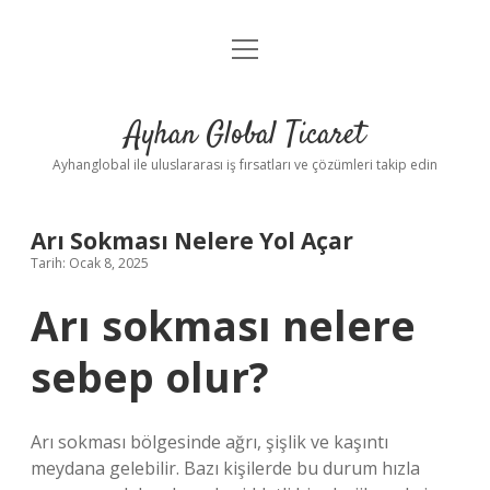
menüyü
Anasayfa
aç
Gizlilik Politikası
Ayhan Global Ticaret
Yasal Uyarı
Ayhanglobal ile uluslararası iş fırsatları ve çözümleri takip edin
Arı Sokması Nelere Yol Açar
Tarih: Ocak 8, 2025
Arı sokması nelere
sebep olur?
Arı sokması bölgesinde ağrı, şişlik ve kaşıntı
meydana gelebilir. Bazı kişilerde bu durum hızla