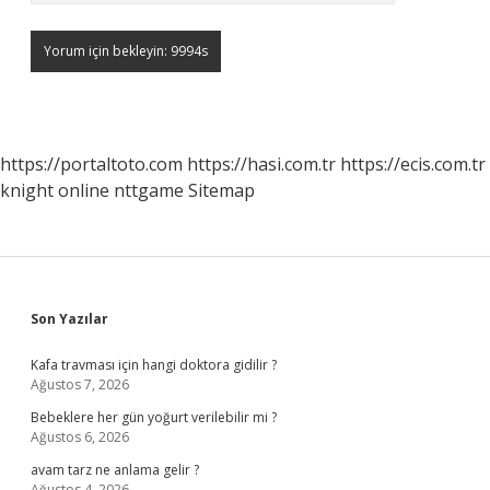
https://portaltoto.com
https://hasi.com.tr
https://ecis.com.tr
knight online
nttgame
Sitemap
Sidebar
Son Yazılar
Kafa travması için hangi doktora gidilir ?
Ağustos 7, 2026
Bebeklere her gün yoğurt verilebilir mi ?
Ağustos 6, 2026
avam tarz ne anlama gelir ?
Ağustos 4, 2026