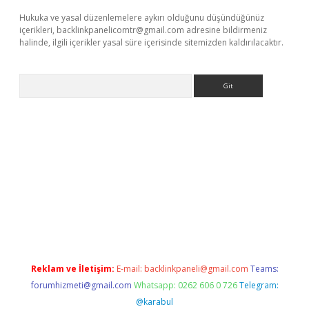
Hukuka ve yasal düzenlemelere aykırı olduğunu düşündüğünüz
içerikleri,
backlinkpanelicomtr@gmail.com
adresine bildirmeniz
halinde, ilgili içerikler yasal süre içerisinde sitemizden kaldırılacaktır.
Arama
etexper.xyz
Reklam ve İletişim:
E-mail:
backlinkpaneli@gmail.com
Teams:
forumhizmeti@gmail.com
Whatsapp: 0262 606 0 726
Telegram:
@karabul