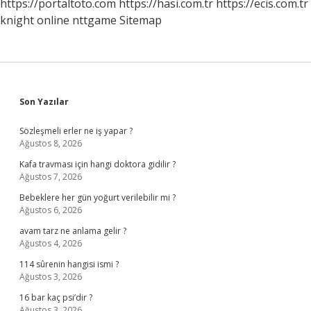
https://portaltoto.com
https://hasi.com.tr
https://ecis.com.tr
knight online
nttgame
Sitemap
Sidebar
Son Yazılar
Sözleşmeli erler ne iş yapar ?
Ağustos 8, 2026
Kafa travması için hangi doktora gidilir ?
Ağustos 7, 2026
Bebeklere her gün yoğurt verilebilir mi ?
Ağustos 6, 2026
avam tarz ne anlama gelir ?
Ağustos 4, 2026
114 sûrenin hangisi ismi ?
Ağustos 3, 2026
16 bar kaç psi’dir ?
Ağustos 3, 2026