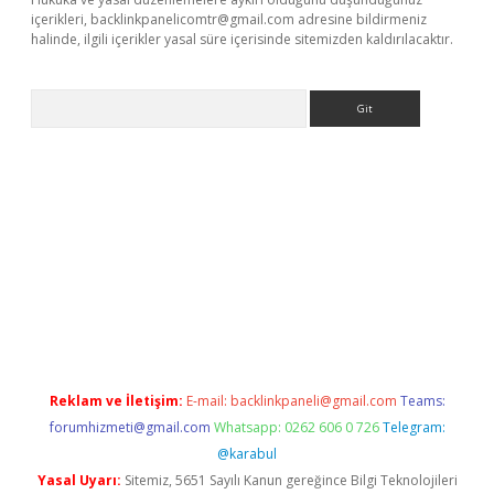
içerikleri,
backlinkpanelicomtr@gmail.com
adresine bildirmeniz
halinde, ilgili içerikler yasal süre içerisinde sitemizden kaldırılacaktır.
Arama
exper.xyz
Reklam ve İletişim:
E-mail:
backlinkpaneli@gmail.com
Teams:
forumhizmeti@gmail.com
Whatsapp: 0262 606 0 726
Telegram:
@karabul
Yasal Uyarı:
Sitemiz, 5651 Sayılı Kanun gereğince Bilgi Teknolojileri