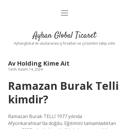
menüyü
Anasayfa
aç
Gizlilik Politikası
Ayhan Global Ticaret
Yasal Uyarı
Ayhanglobal ile uluslararası iş fırsatları ve çözümleri takip edin
Av Holding Kime Ait
Tarih: Kasım 14, 2024
Ramazan Burak Telli
kimdir?
Ramazan Burak TELLİ 1977 yılında
Afyonkarahisar’da doğdu. Eğitimini tamamladıktan