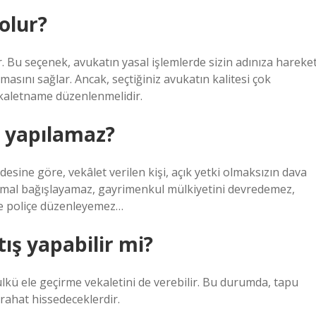
olur?
r. Bu seçenek, avukatın yasal işlemlerde sizin adınıza hareke
asını sağlar. Ancak, seçtiğiniz avukatın kalitesi çok
vekaletname düzenlenmelidir.
r yapılamaz?
ine göre, vekâlet verilen kişi, açık yetki olmaksızın dava
mal bağışlayamaz, gayrimenkul mülkiyetini devredemez,
 ve poliçe düzenleyemez…
tış yapabilir mi?
ülkü ele geçirme vekaletini de verebilir. Bu durumda, tapu
rahat hissedeceklerdir.