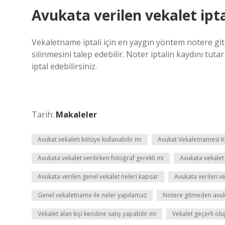
Avukata verilen vekalet ipta
Vekaletname iptali için en yaygın yöntem notere g
silinmesini talep edebilir. Noter iptalin kaydını tuta
iptal edebilirsiniz.
Tarih:
Makaleler
Avukat vekaleti kötüye kullanabilir mi
Avukat Vekaletnamesi Ka
Avukata vekalet verilirken fotoğraf gerekli mi
Avukata vekalet
Avukata verilen genel vekalet neleri kapsar
Avukata verilen vek
Genel vekaletname ile neler yapılamaz
Notere gitmeden avuka
Vekalet alan kişi kendine satış yapabilir mi
Vekalet geçerli olu