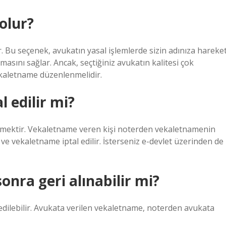
olur?
r. Bu seçenek, avukatın yasal işlemlerde sizin adınıza hareke
asını sağlar. Ancak, seçtiğiniz avukatın kalitesi çok
vekaletname düzenlenmelidir.
l edilir mi?
itmektir. Vekaletname veren kişi noterden vekaletnamenin
r ve vekaletname iptal edilir. İsterseniz e-devlet üzerinden de
nra geri alınabilir mi?
edilebilir. Avukata verilen vekaletname, noterden avukata