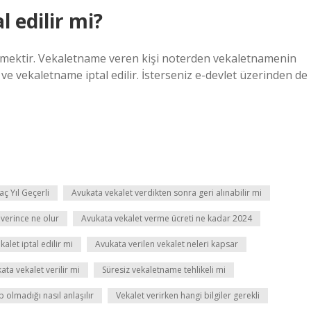
l edilir mi?
itmektir. Vekaletname veren kişi noterden vekaletnamenin
r ve vekaletname iptal edilir. İsterseniz e-devlet üzerinden de
ç Yıl Geçerli
Avukata vekalet verdikten sonra geri alınabilir mi
 verince ne olur
Avukata vekalet verme ücreti ne kadar 2024
alet iptal edilir mi
Avukata verilen vekalet neleri kapsar
ta vekalet verilir mi
Süresiz vekaletname tehlikeli mi
p olmadığı nasıl anlaşılır
Vekalet verirken hangi bilgiler gerekli