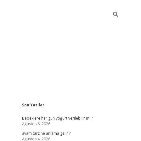
Sidebar
Son Yazılar
ilbet yeni giriş
betexpe
Bebeklere her gün yoğurt verilebilir mi ?
Ağustos 6, 2026
avam tarz ne anlama gelir ?
Ağustos 4, 2026