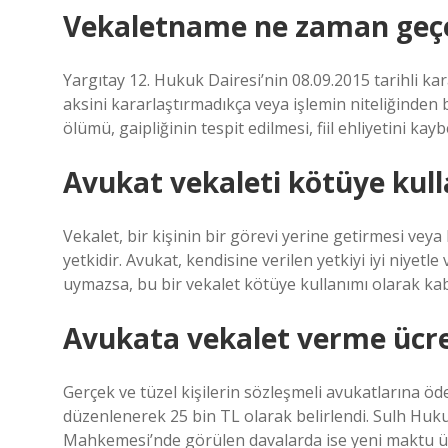
Vekaletname ne zaman geçe
Yargıtay 12. Hukuk Dairesi’nin 08.09.2015 tarihli ka
aksini kararlaştırmadıkça veya işlemin niteliğinden 
ölümü, gaipliğinin tespit edilmesi, fiil ehliyetini kay
Avukat vekaleti kötüye kull
Vekalet, bir kişinin bir görevi yerine getirmesi veya 
yetkidir. Avukat, kendisine verilen yetkiyi iyi niye
uymazsa, bu bir vekalet kötüye kullanımı olarak kabu
Avukata vekalet verme ücre
Gerçek ve tüzel kişilerin sözleşmeli avukatlarına öde
düzenlenerek 25 bin TL olarak belirlendi. Sulh Huk
Mahkemesi’nde görülen davalarda ise yeni maktu ücr