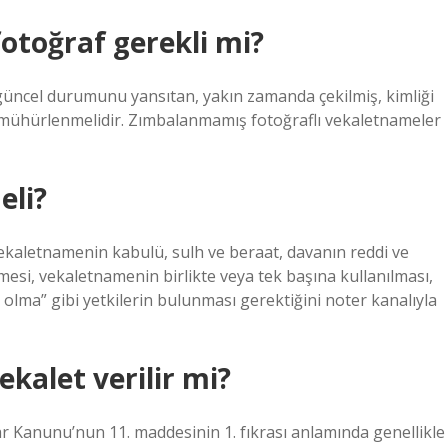
fotoğraf gerekli mi?
 güncel durumunu yansıtan, yakın zamanda çekilmiş, kimliği
ve mühürlenmelidir. Zımbalanmamış fotoğraflı vekaletnameler
eli?
kaletnamenin kabulü, sulh ve beraat, davanın reddi ve
esi, vekaletnamenin birlikte veya tek başına kullanılması,
 olma” gibi yetkilerin bulunması gerektiğini noter kanalıyla
kalet verilir mi?
lar Kanunu’nun 11. maddesinin 1. fıkrası anlamında genellikle