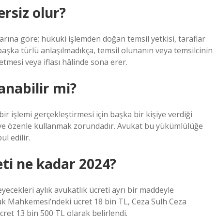
rsiz olur?
rarına göre; hukuki işlemden doğan temsil yetkisi, taraflar
başka türlü anlaşılmadıkça, temsil olunanın veya temsilcinin
betmesi veya iflası hâlinde sona erer.
anabilir mi?
bir işlemi gerçekleştirmesi için başka bir kişiye verdiği
tle ve özenle kullanmak zorundadır. Avukat bu yükümlülüğe
l edilir.
ti ne kadar 2024?
yecekleri aylık avukatlık ücreti ayrı bir maddeyle
uk Mahkemesi’ndeki ücret 18 bin TL, Ceza Sulh Ceza
et 13 bin 500 TL olarak belirlendi.