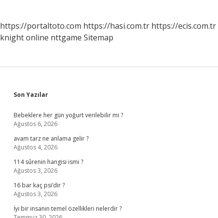
https://portaltoto.com
https://hasi.com.tr
https://ecis.com.tr
knight online
nttgame
Sitemap
Sidebar
Son Yazılar
Bebeklere her gün yoğurt verilebilir mi ?
Ağustos 6, 2026
avam tarz ne anlama gelir ?
Ağustos 4, 2026
114 sûrenin hangisi ismi ?
Ağustos 3, 2026
16 bar kaç psi’dir ?
Ağustos 3, 2026
İyi bir insanın temel özellikleri nelerdir ?
Temmuz 30, 2026