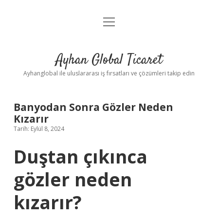
menüyü
Anasayfa
aç
Gizlilik Politikası
Ayhan Global Ticaret
Yasal Uyarı
Ayhanglobal ile uluslararası iş fırsatları ve çözümleri takip edin
Banyodan Sonra Gözler Neden
Kızarır
Tarih: Eylül 8, 2024
Duştan çıkınca
gözler neden
kızarır?