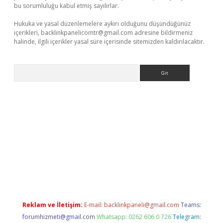
bu sorumluluğu kabul etmiş sayılırlar.
Hukuka ve yasal düzenlemelere aykırı olduğunu düşündüğünüz
içerikleri,
backlinkpanelicomtr@gmail.com
adresine bildirmeniz
halinde, ilgili içerikler yasal süre içerisinde sitemizden kaldırılacaktır.
Arama
lbet yeni giriş
betexper.xyz
Reklam ve İletişim:
E-mail:
backlinkpaneli@gmail.com
Teams:
forumhizmeti@gmail.com
Whatsapp: 0262 606 0 726
Telegram: