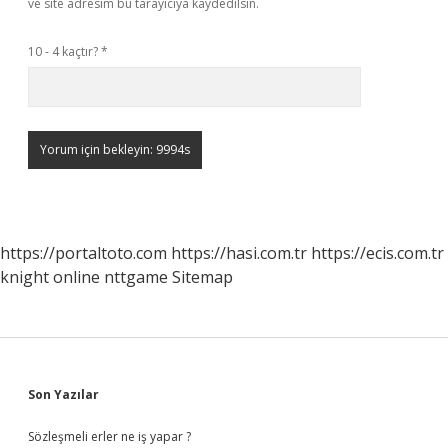
ve site adresim bu tarayıcıya kaydedilsin.
10 - 4 kaçtır?
*
https://portaltoto.com
https://hasi.com.tr
https://ecis.com.tr
knight online
nttgame
Sitemap
Sidebar
Son Yazılar
Sözleşmeli erler ne iş yapar ?