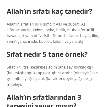
Allah’ın sıfatı kaç tanedir?
Allah’ın sıfatları iki kısımdır: Aslî ve sübutî. Aslî
sıfatlar: varlık, kıdem, beka, birlik, muhalefetün’lil-
havadis, kıyam bi-Nefsihi. Subutî sıfatlar: hayat, ilim,
semi’, çarşı, irade, kudret, kelam ve yaratılış.
Sıfat nedir 5 tane örnek?
Sıfat1/4 litre (kesir)beş adım (ana sayı)birkaç kişi
(belirsiz)hangi kitap (soru)hızlı araba (niteleyici)sarı
gül (niteleyici)o çocuk (karakter)zeytinyağı sargısı
(niteleyici)
Allah’ın sıfatlarından 3
tanesini sayar mısın?