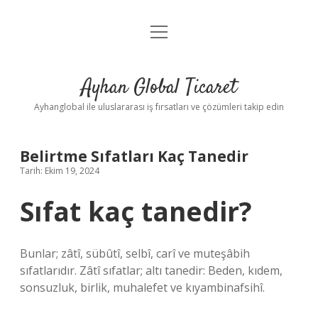
menüyü
Anasayfa
aç
Gizlilik Politikası
Ayhan Global Ticaret
Yasal Uyarı
Ayhanglobal ile uluslararası iş fırsatları ve çözümleri takip edin
Belirtme Sıfatları Kaç Tanedir
Tarih: Ekim 19, 2024
Sıfat kaç tanedir?
Bunlar; zâtî, sübûtî, selbî, carî ve muteşâbih
sıfatlarıdır. Zâtî sıfatlar; altı tanedir: Beden, kıdem,
sonsuzluk, birlik, muhalefet ve kıyambinafsihî.