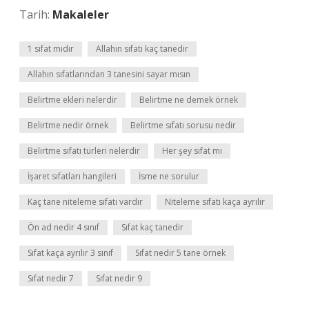
Tarih:
Makaleler
1 sıfat mıdır
Allahın sıfatı kaç tanedir
Allahın sıfatlarından 3 tanesini sayar mısın
Belirtme ekleri nelerdir
Belirtme ne demek örnek
Belirtme nedir örnek
Belirtme sıfatı sorusu nedir
Belirtme sıfatı türleri nelerdir
Her şey sıfat mı
İşaret sıfatları hangileri
İsme ne sorulur
Kaç tane niteleme sıfatı vardır
Niteleme sıfatı kaça ayrılır
Ön ad nedir 4 sınıf
Sıfat kaç tanedir
Sıfat kaça ayrılır 3 sınıf
Sıfat nedir 5 tane örnek
Sıfat nedir 7
Sıfat nedir 9