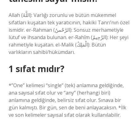
Allah (اللَّهُ): Varlığı zorunlu ve bütün mükemmel
sıfatları kuşatan tek yaratıcının, hakiki Tanrı’nın özel
ismidir. er-Rahman (الرَّحْمنُ): Sonsuz merhametiyle
lütuf ve ihsanda bulunan. er-Rahîm (الرَّحِيمُ): Her şeyi
rahmetiyle kuşatan. el-Malik (الْمَلِكُ): Bütün
varlıkların sahibi/hükümdarı.
1 sıfat mıdır?
*”One” kelimesi “single” (tek) anlamına geldiğinde,
ana sayısal sıfat olur ve “any” (herhangi biri)
anlamına geldiğinde, belirsiz sıfat olur. Sınava bir
gün kalmıştı. Bir gün, sen de beni anlayacaksın. *İlk
ve son kelimeler sayısal sıfat olarak kullanılabilir.