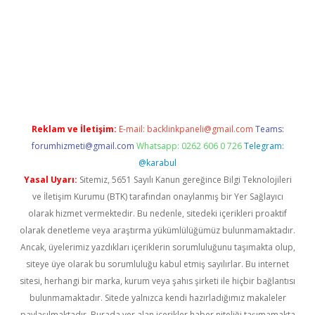
exper.xyz
Reklam ve İletişim:
E-mail:
backlinkpaneli@gmail.com
Teams:
forumhizmeti@gmail.com
Whatsapp: 0262 606 0 726
Telegram:
@karabul
Yasal Uyarı:
Sitemiz, 5651 Sayılı Kanun gereğince Bilgi Teknolojileri
ve İletişim Kurumu (BTK) tarafından onaylanmış bir Yer Sağlayıcı
olarak hizmet vermektedir. Bu nedenle, sitedeki içerikleri proaktif
olarak denetleme veya araştırma yükümlülüğümüz bulunmamaktadır.
Ancak, üyelerimiz yazdıkları içeriklerin sorumluluğunu taşımakta olup,
siteye üye olarak bu sorumluluğu kabul etmiş sayılırlar. Bu internet
sitesi, herhangi bir marka, kurum veya şahıs şirketi ile hiçbir bağlantısı
bulunmamaktadır. Sitede yalnızca kendi hazırladığımız makaleler
paylaşılmaktadır. Burada yer alan içerikler haber niteliği taşımamakta