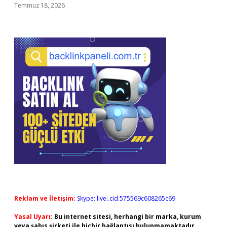
Temmuz 18, 2026
Reklam ve İletişim:
Skype: live:.cid.575569c608265c69
Yasal Uyarı:
Bu internet sitesi, herhangi bir marka, kurum
veya şahıs şirketi ile hiçbir bağlantısı bulunmamaktadır.