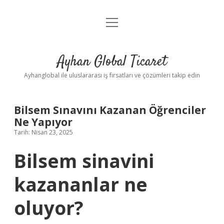
menüyü
Anasayfa
aç
Gizlilik Politikası
Ayhan Global Ticaret
Yasal Uyarı
Ayhanglobal ile uluslararası iş fırsatları ve çözümleri takip edin
Bilsem Sınavını Kazanan Öğrenciler
Ne Yapıyor
Tarih: Nisan 23, 2025
Bilsem sinavini
kazananlar ne
oluyor?