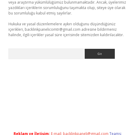
veya araştırma yükümlülüğümüz bulunmamaktadır. Ancak, üyelerimiz
yazdıkları içeriklerin sorumluluğunu taşımakta olup, siteye üye olarak
bu sorumluluğu kabul etmiş sayılırlar.
Hukuka ve yasal düzenlemelere aykırı olduğunu düşündüğünüz
içerikleri,
backlinkpanelicomtr@gmail.com
adresine bildirmeniz
halinde, ilgili içerikler yasal süre içerisinde sitemizden kaldırılacaktır.
Arama
exper.xyz
Reklam ve İletişim:
E-mail:
backlinkpaneli@gmail.com
Teams: