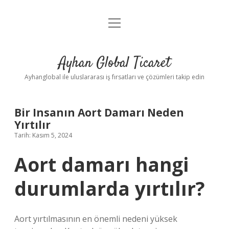
menüyü
Anasayfa
aç
Gizlilik Politikası
Ayhan Global Ticaret
Yasal Uyarı
Ayhanglobal ile uluslararası iş fırsatları ve çözümleri takip edin
Bir Insanın Aort Damarı Neden
Yırtılır
Tarih: Kasım 5, 2024
Aort damarı hangi
durumlarda yırtılır?
Aort yırtılmasının en önemli nedeni yüksek