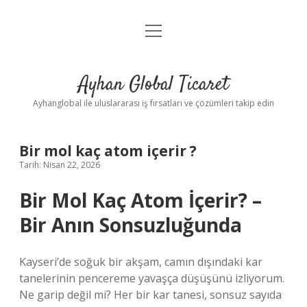
menüyü
Anasayfa
aç
Gizlilik Politikası
Ayhan Global Ticaret
Yasal Uyarı
Ayhanglobal ile uluslararası iş fırsatları ve çözümleri takip edin
Bir mol kaç atom içerir ?
Tarih: Nisan 22, 2026
Bir Mol Kaç Atom İçerir? –
Bir Anın Sonsuzluğunda
Kayseri’de soğuk bir akşam, camın dışındaki kar
tanelerinin pencereme yavaşça düşüşünü izliyorum.
Ne garip değil mi? Her bir kar tanesi, sonsuz sayıda