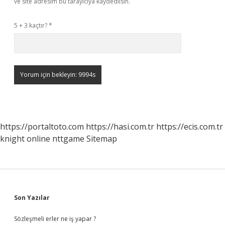
ve site adresim bu tarayıcıya kaydedilsin.
5 + 3 kaçtır?
*
https://portaltoto.com
https://hasi.com.tr
https://ecis.com.tr
knight online
nttgame
Sitemap
Sidebar
Son Yazılar
Sözleşmeli erler ne iş yapar ?