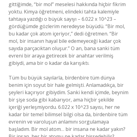
gittiğimde, “bir mol” meselesi hakkında hiçbir fikrim
yoktu. Kimya öğretmeni, elindeki tahta kalemiyle
tahtaya yazdığı o büyük sayıyı – 6.022 x 10^23 –
gördüğümde gözlerim neredeyse büyüdü. “Bir mol,
bu kadar çok atom içeriyor,” dedi öğretmen. “Bir
mol, bir insanın hayal bile edemeyeceği kadar çok
sayıda parçacıktan oluşur.” O an, bana sanki tüm
evreni bir araya getirecek bir anahtar verilmiş
gibiydi, ama bir o kadar da karışıktı.
Tüm bu büyük sayılarla, birdenbire tüm dünya
benim için soyut bir hale gelmişti. Anlamadıkça, bir
şeyleri kaçırıyor gibiydim. Sanki kendi içimde, beynim
bir şişe soda gibi kabarıyor, ama hiçbir şekilde
içeriği yerleşmiyordu. 6.022 x 10^23 sayısı, her ne
kadar bir temel bilimsel bilgi olsa da, birdenbire tüm
evrenin ve varoluşun anlamını sorgulamaya
başladım. Bir mol atom… bir insana ne kadar yakın?
Bir insan, her bir atomu ne kadar hissedebilir?