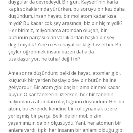
duygular da devredeydi. Bir gün, Kayseri’nin karla
kaplı sokaklarında yürürken, bu soruyu bir kez daha
düşündüm. İnsan hayatı, bir mol atom kadar kısa
mıydı? Bu kadar çok şey arasında, biz bir hiç miydik?
Her birimiz, milyonlarca atomdan oluşan, bir
bütünün parçası olan varlıklardan başka bir şey
değil miydik? Yine o eski hayal kırıklığı hissettim. Bir
şeyler öğrenmek insanı bazen daha da
uzaklaştırıyor, ne tuhaf değil mi?
Ama sonra düşündüm; belki de hayat, atomlar gibi,
küçücük bir yerden başlayıp dev bir bütün haline
geliyordur. Bir atom gibi başlar, ama bir mol kadar
büyür. O kar tanelerini izlerken, her bir tanenin
milyonlarca atomdan oluştuğunu düşündüm. Her bir
atom, bu evrende kendine bir rol oynamak üzere
yerleşmiş bir parça. Belki de bir mol, bizim
yaşamımızın da bir ölçüsüydü. Yani, her atomun bir
anlamı vardı, tıpkı her insanın bir anlamı olduğu gibi.