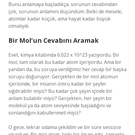
Bunu anlamaya başladıkça, sorunun cevabından
çok, sorunun anlamını düşündüm. Belki de mesele,
atomlar kadar küçük, ama hayat kadar büyük
olmalıydı.
Bir Mol’un Cevabını Aramak
Evet, kimya kitabında 6.022 x 10^23 yazıyordu. Bir
mol, tam olarak bu kadar atom içeriyordu. Ama bir
yandan da, bu soruya verdiğimiz her cevap bir başka
soruyu doğuruyor. Gerçekten de bir mol atomun
içerisinde, bir insanın ömrü kadar bir şeyler
sığdırabilir miyiz? Bu kadar çok şeyin içinde bir
anlam bulabilir miyiz? Gerçekten, her şeyin bir
molekül ya da atom seviyesinde başladığını ve
sonlandığını kabullenmeli miyiz?
O gece, tekrar odama çekildim ve bir süre sessizce
oturdum. Bir mol atom, tıpkı bir insan gibi, zamanla