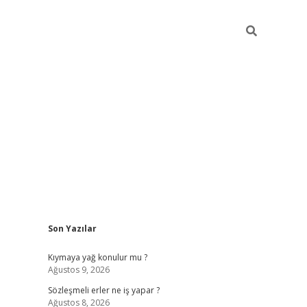
Sidebar
Son Yazılar
ilbet yeni giriş
betexp
Kıymaya yağ konulur mu ?
Ağustos 9, 2026
Sözleşmeli erler ne iş yapar ?
Ağustos 8, 2026