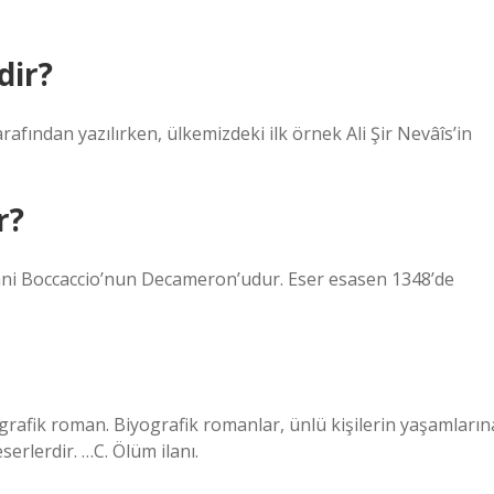
dir?
afından yazılırken, ülkemizdeki ilk örnek Ali Şir Nevâîs’in
r?
anni Boccaccio’nun Decameron’udur. Eser esasen 1348’de
yografik roman. Biyografik romanlar, ünlü kişilerin yaşamların
erlerdir. …C. Ölüm ilanı.