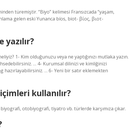
minden türemiştir. “Biyo” kelimesi Fransızcada “yaşam,
anlama gelen eski Yunanca bíos, biot- βίος, βιοτ-
 yazılır?
tmeliyiz? 1- Kim olduğunuzu veya ne yaptığınızı mutlaka yazın.
sedebilirsiniz. … 4- Kurumsal dilinizi ve kimliğinizi
 hazırlayabilirsiniz. … 6- Yeni bir satır eklemekten
çimleri kullanılır?
biyografi, otobiyografi, tiyatro vb. türlerde karşımıza çıkar.
?