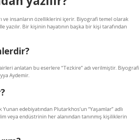
dan yazılır?
ve insanların özelliklerini içerir. Biyografi temel olarak
lle yazılır. Bir kişinin hayatının başka bir kişi tarafından
mlerdir?
şairleri anlatan bu eserlere “Tezkire” adı verilmiştir. Biyografi
eyya Aydemir.
r?
ik Yunan edebiyatından Plutarkhos’un “Yaşamlar” adlı
lim veya endüstrinin her alanından tanınmış kişiliklerin