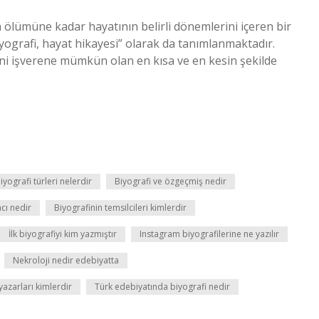
ölümüne kadar hayatının belirli dönemlerini içeren bir
yografi, hayat hikayesi” olarak da tanımlanmaktadır.
ini işverene mümkün olan en kısa ve en kesin şekilde
iyografi türleri nelerdir
Biyografi ve özgeçmiş nedir
cı nedir
Biyografinin temsilcileri kimlerdir
İlk biyografiyi kim yazmıştır
Instagram biyografilerine ne yazılır
Nekroloji nedir edebiyatta
yazarları kimlerdir
Türk edebiyatında biyografi nedir