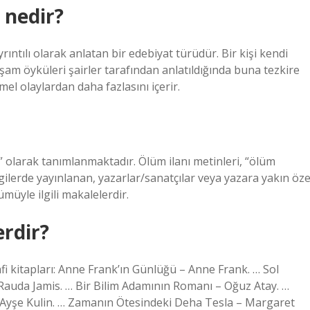
 nedir?
ıntılı olarak anlatan bir edebiyat türüdür. Bir kişi kendi
şam öyküleri şairler tarafından anlatıldığında buna tezkire
temel olaylardan daha fazlasını içerir.
ı” olarak tanımlanmaktadır. Ölüm ilanı metinleri, “ölüm
ergilerde yayınlanan, yazarlar/sanatçılar veya yazara yakın öze
lümüyle ilgili makalelerdir.
erdir?
 kitapları: Anne Frank’ın Günlüğü – Anne Frank. … Sol
 Rauda Jamis. … Bir Bilim Adamının Romanı – Oğuz Atay. …
 – Ayşe Kulin. … Zamanın Ötesindeki Deha Tesla – Margaret