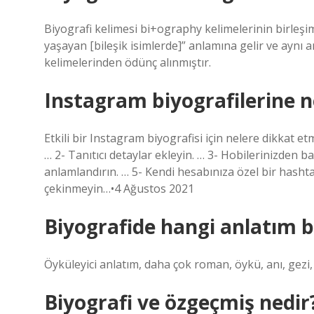
Biyografi kelimesi bi+ography kelimelerinin birleşi
yaşayan [bileşik isimlerde]” anlamına gelir ve aynı 
kelimelerinden ödünç alınmıştır.
Instagram biyografilerine ne
Etkili bir Instagram biyografisi için nelere dikkat e
… 2- Tanıtıcı detaylar ekleyin. … 3- Hobilerinizden bah
anlamlandırın. … 5- Kendi hesabınıza özel bir hashtag
çekinmeyin…•4 Ağustos 2021
Biyografide hangi anlatım bi
Öyküleyici anlatım, daha çok roman, öykü, anı, gezi, 
Biyografi ve özgeçmiş nedir