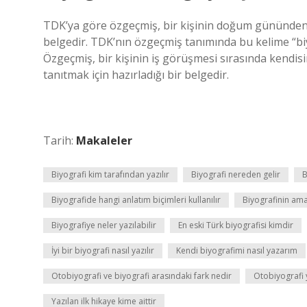
TDK’ya göre özgeçmiş, bir kişinin doğum gününden 
belgedir. TDK’nın özgeçmiş tanımında bu kelime “bi
Özgeçmiş, bir kişinin iş görüşmesi sırasında kendis
tanıtmak için hazırladığı bir belgedir.
Tarih:
Makaleler
Biyografi kim tarafından yazılır
Biyografi nereden gelir
B
Biyografide hangi anlatım biçimleri kullanılır
Biyografinin ama
Biyografiye neler yazılabilir
En eski Türk biyografisi kimdir
İyi bir biyografi nasıl yazılır
Kendi biyografimi nasıl yazarım
Otobiyografi ve biyografi arasındaki fark nedir
Otobiyografi 
Yazılan ilk hikaye kime aittir