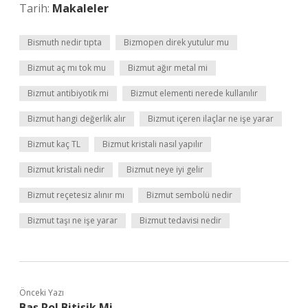
Tarih:
Makaleler
Bismuth nedir tıpta
Bizmopen direk yutulur mu
Bizmut aç mı tok mu
Bizmut ağır metal mi
Bizmut antibiyotik mi
Bizmut elementi nerede kullanılır
Bizmut hangi değerlik alır
Bizmut içeren ilaçlar ne işe yarar
Bizmut kaç TL
Bizmut kristali nasıl yapılır
Bizmut kristali nedir
Bizmut neye iyi gelir
Bizmut reçetesiz alınır mı
Bizmut sembolü nedir
Bizmut taşı ne işe yarar
Bizmut tedavisi nedir
Önceki Yazı
Baş Rol Bitişik Mi