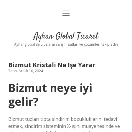
menüyü
Anasayfa
aç
Gizlilik Politikası
Ayhan Global Ticaret
Yasal Uyarı
Ayhanglobal ile uluslararası iş fırsatları ve çözümleri takip edin
Bizmut Kristali Ne Işe Yarar
Tarih: Aralık 10, 2024
Bizmut neye iyi
gelir?
Bizmut tuzları tıpta sindirim bozukluklarını tedavi
etmek, sindirim sisteminin X-ışını muayenesinde ve