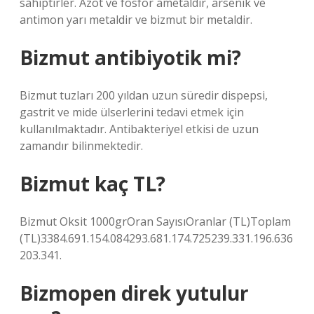
sahiptirler. Azot ve fosfor ametaldir, arsenik ve
antimon yarı metaldir ve bizmut bir metaldir.
Bizmut antibiyotik mi?
Bizmut tuzları 200 yıldan uzun süredir dispepsi,
gastrit ve mide ülserlerini tedavi etmek için
kullanılmaktadır. Antibakteriyel etkisi de uzun
zamandır bilinmektedir.
Bizmut kaç TL?
Bizmut Oksit 1000grOran SayısıOranlar (TL)Toplam
(TL)3384.691.154.084293.681.174.725239.331.196.636
203.341.
Bizmopen direk yutulur