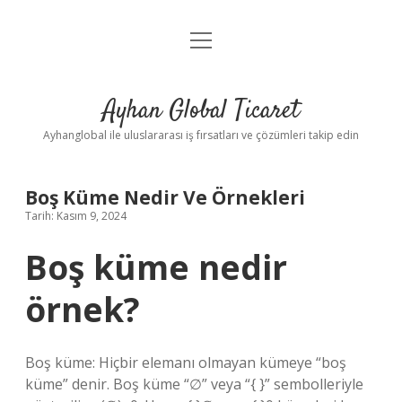
menüyü
Anasayfa
aç
Gizlilik Politikası
Ayhan Global Ticaret
Yasal Uyarı
Ayhanglobal ile uluslararası iş fırsatları ve çözümleri takip edin
Boş Küme Nedir Ve Örnekleri
Tarih: Kasım 9, 2024
Boş küme nedir
örnek?
Boş küme: Hiçbir elemanı olmayan kümeye “boş
küme” denir. Boş küme “∅” veya “{ }” sembolleriyle