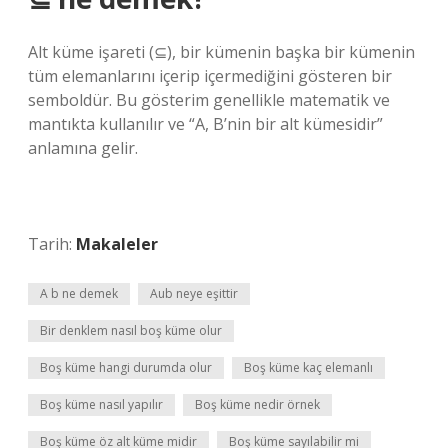
Alt küme işareti (⊆), bir kümenin başka bir kümenin
tüm elemanlarını içerip içermediğini gösteren bir
semboldür. Bu gösterim genellikle matematik ve
mantıkta kullanılır ve “A, B’nin bir alt kümesidir”
anlamına gelir.
Tarih:
Makaleler
A b ne demek
Aub neye eşittir
Bir denklem nasıl boş küme olur
Boş küme hangi durumda olur
Boş küme kaç elemanlı
Boş küme nasıl yapılır
Boş küme nedir örnek
Boş küme öz alt küme midir
Boş küme sayılabilir mi