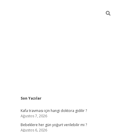
Sidebar
Son Yazılar
ilbet yeni giriş
be
Kafa travması için hangi doktora gidilir ?
Ağustos 7, 2026
Bebeklere her gün yoğurt verilebilir mi ?
Ağustos 6, 2026