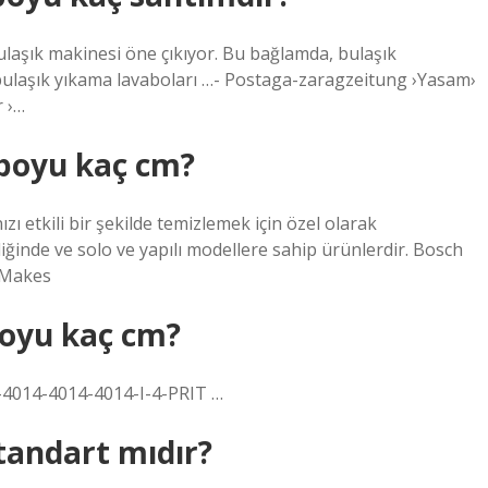
ulaşık makinesi öne çıkıyor. Bu bağlamda, bulaşık
 bulaşık yıkama lavaboları …- Postaga-zaragzeitung ›Yasam›
r ›…
 boyu kaç cm?
zı etkili bir şekilde temizlemek için özel olarak
ğinde ve solo ve yapılı modellere sahip ürünlerdir. Bosch
-Makes
boyu kaç cm?
-4014-4014-4014-I-4-PRIT …
tandart mıdır?