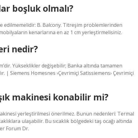
dar boşluk olmalı?
te edilmemelidir: B. Balcony. Titreşim problemlerinden
obilyaların kenarlarına en az 1 cm yerleştirmelisiniz.
eri nedir?
’dir. Yükseklikler değişebilir; Banka altında tamamen
dır. | Siemens Homesnes ›Çevrimiçi Satissiemens› Çevrimiçi
şık makinesi konabilir mi?
makinesi yerleştirilmesi önerilmez. Bunun nedenleri: Termal
lıklara ulaşabilir. Bu sıcaklık bölgedeki taş ocağı altında
ber Forum Dr.