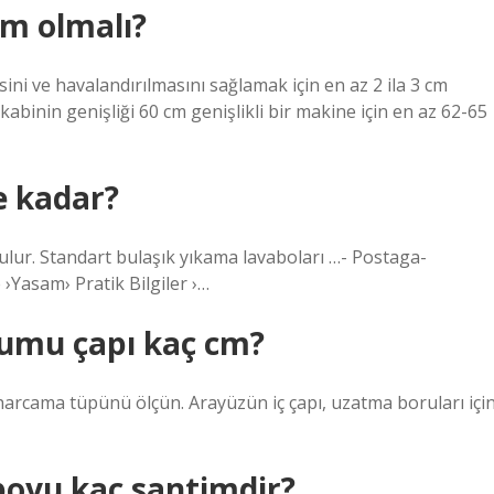
cm olmalı?
sini ve havalandırılmasını sağlamak için en az 2 ila 3 cm
kabinin genişliği 60 cm genişlikli bir makine için en az 62-65
e kadar?
ulur. Standart bulaşık yıkama lavaboları …- Postaga-
›Yasam› Pratik Bilgiler ›…
tumu çapı kaç cm?
harcama tüpünü ölçün. Arayüzün iç çapı, uzatma boruları içi
boyu kaç santimdir?