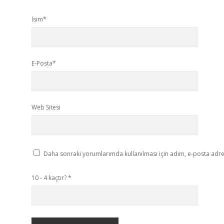
İsim*
E-Posta*
Web Sitesi
Daha sonraki yorumlarımda kullanılması için adım, e-posta adres
10 - 4 kaçtır?
*