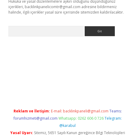
Hukuka ve yasal düzenlemelere aykırı olduğunu düşündüğünüz
içerikleri,
backlinkpanelicomtr@gmail.com
adresine bildirmeniz
halinde, ilgili içerikler yasal süre içerisinde sitemizden kaldırılacaktır.
Arama
r.xyz
Reklam ve İletişim:
E-mail:
backlinkpaneli@gmail.com
Teams:
forumhizmeti@gmail.com
Whatsapp: 0262 606 0 726
Telegram:
@karabul
Yasal Uyarı:
Sitemiz, 5651 Sayılı Kanun gereğince Bilgi Teknolojileri