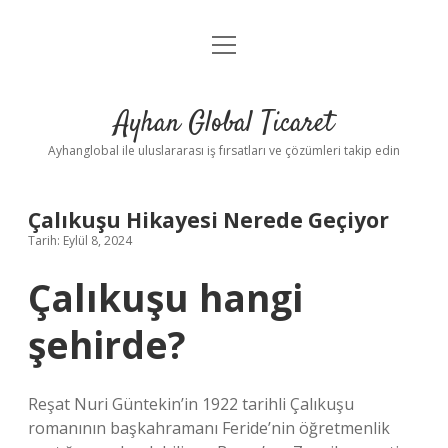
menüyü
Anasayfa
aç
Gizlilik Politikası
Ayhan Global Ticaret
Yasal Uyarı
Ayhanglobal ile uluslararası iş fırsatları ve çözümleri takip edin
Çalıkuşu Hikayesi Nerede Geçiyor
Tarih: Eylül 8, 2024
Çalıkuşu hangi
şehirde?
Reşat Nuri Güntekin’in 1922 tarihli Çalıkuşu
romanının başkahramanı Feride’nin öğretmenlik