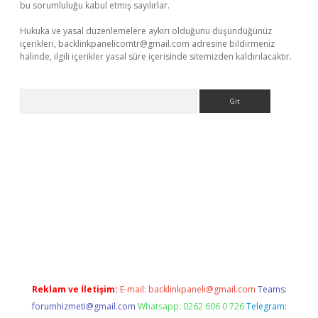
bu sorumluluğu kabul etmiş sayılırlar.
Hukuka ve yasal düzenlemelere aykırı olduğunu düşündüğünüz
içerikleri,
backlinkpanelicomtr@gmail.com
adresine bildirmeniz
halinde, ilgili içerikler yasal süre içerisinde sitemizden kaldırılacaktır.
Arama
exper.xyz
Reklam ve İletişim:
E-mail:
backlinkpaneli@gmail.com
Teams:
forumhizmeti@gmail.com
Whatsapp: 0262 606 0 726
Telegram: