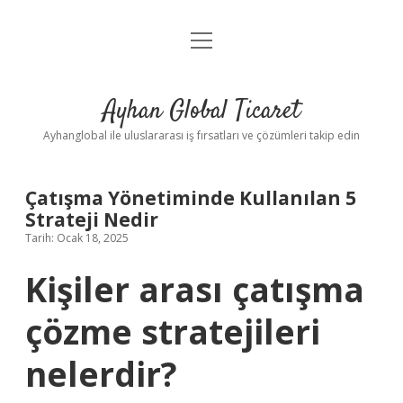
menüyü
Anasayfa
aç
Gizlilik Politikası
Ayhan Global Ticaret
Yasal Uyarı
Ayhanglobal ile uluslararası iş fırsatları ve çözümleri takip edin
Çatışma Yönetiminde Kullanılan 5
Strateji Nedir
Tarih: Ocak 18, 2025
Kişiler arası çatışma
çözme stratejileri
nelerdir?