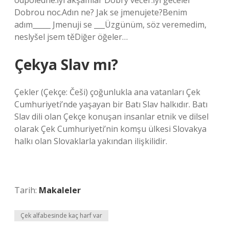
odpoledne.İyi akşamlar Dobrý večer.İyi geceler
Dobrou noc.Adın ne? Jak se jmenujete?Benim
adım_____ Jmenuji se ___Üzgünüm, söz veremedim,
neslyšel jsem těDiğer öğeler…
Çekya Slav mı?
Çekler (Çekçe: Češi) çoğunlukla ana vatanları Çek
Cumhuriyeti’nde yaşayan bir Batı Slav halkıdır. Batı
Slav dili olan Çekçe konuşan insanlar etnik ve dilsel
olarak Çek Cumhuriyeti’nin komşu ülkesi Slovakya
halkı olan Slovaklarla yakından ilişkilidir.
Tarih:
Makaleler
Çek alfabesinde kaç harf var