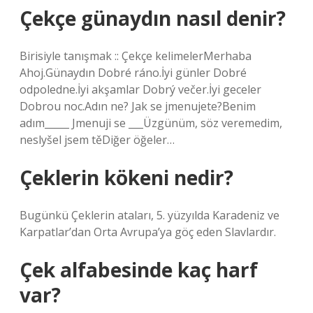
Çekçe günaydın nasıl denir?
Birisiyle tanışmak :: Çekçe kelimelerMerhaba
Ahoj.Günaydın Dobré ráno.İyi günler Dobré
odpoledne.İyi akşamlar Dobrý večer.İyi geceler
Dobrou noc.Adın ne? Jak se jmenujete?Benim
adım_____ Jmenuji se ___Üzgünüm, söz veremedim,
neslyšel jsem těDiğer öğeler…
Çeklerin kökeni nedir?
Bugünkü Çeklerin ataları, 5. yüzyılda Karadeniz ve
Karpatlar’dan Orta Avrupa’ya göç eden Slavlardır.
Çek alfabesinde kaç harf
var?