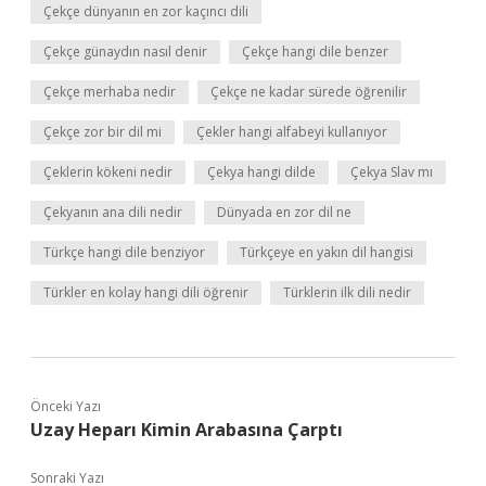
Çekçe dünyanın en zor kaçıncı dili
Çekçe günaydın nasıl denir
Çekçe hangi dile benzer
Çekçe merhaba nedir
Çekçe ne kadar sürede öğrenilir
Çekçe zor bir dil mi
Çekler hangi alfabeyi kullanıyor
Çeklerin kökeni nedir
Çekya hangi dilde
Çekya Slav mı
Çekyanın ana dili nedir
Dünyada en zor dil ne
Türkçe hangi dile benziyor
Türkçeye en yakın dil hangisi
Türkler en kolay hangi dili öğrenir
Türklerin ilk dili nedir
Önceki Yazı
Uzay Heparı Kimin Arabasına Çarptı
Sonraki Yazı