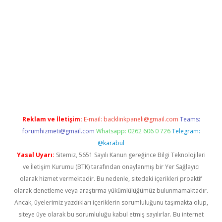
texper.xyz
Reklam ve İletişim:
E-mail:
backlinkpaneli@gmail.com
Teams:
forumhizmeti@gmail.com
Whatsapp: 0262 606 0 726
Telegram:
@karabul
Yasal Uyarı:
Sitemiz, 5651 Sayılı Kanun gereğince Bilgi Teknolojileri
ve İletişim Kurumu (BTK) tarafından onaylanmış bir Yer Sağlayıcı
olarak hizmet vermektedir. Bu nedenle, sitedeki içerikleri proaktif
olarak denetleme veya araştırma yükümlülüğümüz bulunmamaktadır.
Ancak, üyelerimiz yazdıkları içeriklerin sorumluluğunu taşımakta olup,
siteye üye olarak bu sorumluluğu kabul etmiş sayılırlar. Bu internet