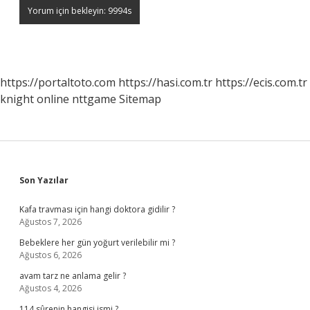
https://portaltoto.com
https://hasi.com.tr
https://ecis.com.tr
knight online
nttgame
Sitemap
Sidebar
Son Yazılar
Kafa travması için hangi doktora gidilir ?
Ağustos 7, 2026
Bebeklere her gün yoğurt verilebilir mi ?
Ağustos 6, 2026
avam tarz ne anlama gelir ?
Ağustos 4, 2026
114 sûrenin hangisi ismi ?