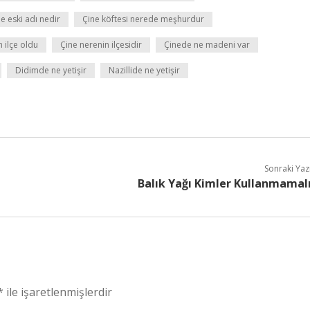
e eski adı nedir
Çine köftesi nerede meşhurdur
 ilçe oldu
Çine nerenin ilçesidir
Çinede ne madeni var
Didimde ne yetişir
Nazillide ne yetişir
Sonraki Yaz
Balık Yağı Kimler Kullanmamal
*
ile işaretlenmişlerdir