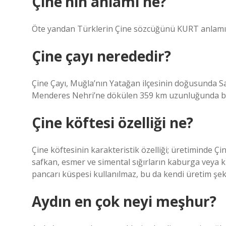
Çine’nin anlamı ne?
Öte yandan Türklerin Çine sözcüğünü KURT anlamınd
Çine çayı nerededir?
Çine Çayı, Muğla’nın Yatağan ilçesinin doğusunda 
Menderes Nehri’ne dökülen 359 km uzunluğunda bir ak
Çine köftesi özelliği ne?
Çine köftesinin karakteristik özelliği; üretiminde Çin
safkan, esmer ve simental sığırların kaburga veya kü
pancarı küspesi kullanılmaz, bu da kendi üretim şekl
Aydın en çok neyi meşhur?