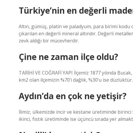
Türkiye’nin en değerli made
Altın, gümüş, platin ve paladyum, para birimi kodu o
çıkarılan en değerli mineral altındır. Değerli metalle
zevk aldığı bir mücevherdir.
Çine ne zaman ilçe oldu?
TARİHİ VE COĞRAFİ YAPI İlçemiz 1877 yılında Bucak, 1
km2 olan ilçemizin %70’i dağlık, %30’u ise düzlüktür.
Aydın’da en çok ne yetişir?
İlimiz, ülkemizde incir ve kestane üretiminde birinci
ikinci, fıstık üretiminde ise üçüncü sırada yer almakt