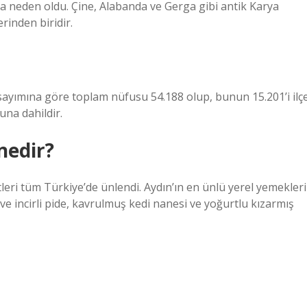
a neden oldu. Çine, Alabanda ve Gerga gibi antik Karya
rinden biridir.
 sayımına göre toplam nüfusu 54.188 olup, bunun 15.201’i ilç
una dahildir.
nedir?
tleri tüm Türkiye’de ünlendi. Aydın’ın en ünlü yerel yemekleri
li ve incirli pide, kavrulmuş kedi nanesi ve yoğurtlu kızarmış