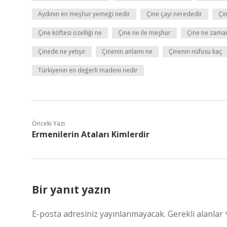
Aydının en meşhur yemeği nedir
Çine çayı nerededir
Çin
Çine köftesi özelliği ne
Çine ne ile meşhur
Çine ne zaman
Çinede ne yetişir
Çinenin anlamı ne
Çinenin nüfusu kaç
Türkiyenin en değerli madeni nedir
Önceki Yazı
Ermenilerin Ataları Kimlerdir
Bir yanıt yazın
E-posta adresiniz yayınlanmayacak.
Gerekli alanlar