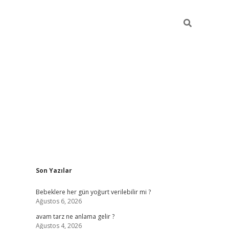
Sidebar
Son Yazılar
ilbet yeni giriş
betex
Bebeklere her gün yoğurt verilebilir mi ?
Ağustos 6, 2026
avam tarz ne anlama gelir ?
Ağustos 4, 2026