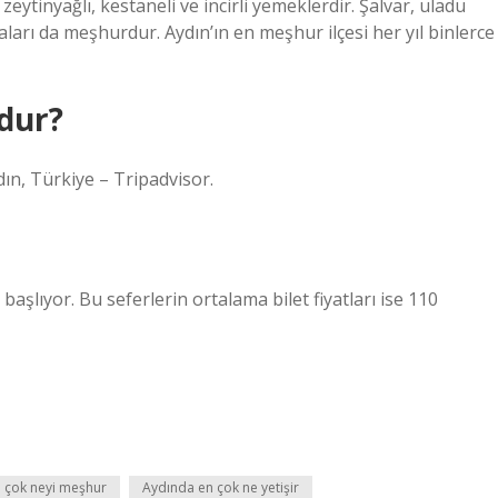
eytinyağlı, kestaneli ve incirli yemeklerdir. Şalvar, uladu
aları da meşhurdur. Aydın’ın en meşhur ilçesi her yıl binlerce
dur?
ın, Türkiye – Tripadvisor.
 başlıyor. Bu seferlerin ortalama bilet fiyatları ise 110
 çok neyi meşhur
Aydında en çok ne yetişir