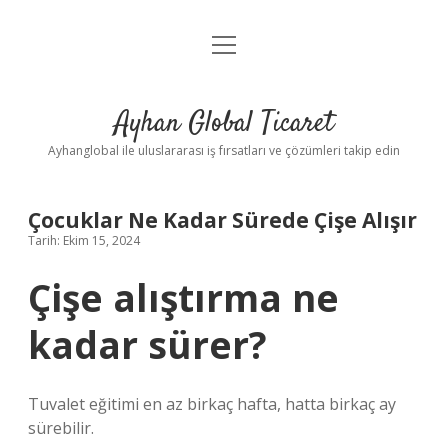
menüyü
Anasayfa
aç
Gizlilik Politikası
Ayhan Global Ticaret
Yasal Uyarı
Ayhanglobal ile uluslararası iş fırsatları ve çözümleri takip edin
Çocuklar Ne Kadar Sürede Çişe Alışır
Tarih: Ekim 15, 2024
Çişe alıştırma ne
kadar sürer?
Tuvalet eğitimi en az birkaç hafta, hatta birkaç ay
sürebilir.