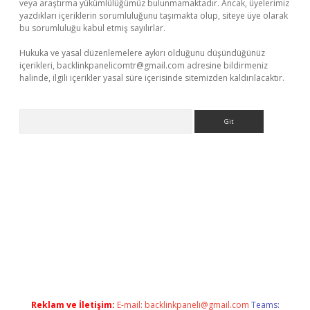
veya araştırma yükümlülüğümüz bulunmamaktadır. Ancak, üyelerimiz
yazdıkları içeriklerin sorumluluğunu taşımakta olup, siteye üye olarak
bu sorumluluğu kabul etmiş sayılırlar.
Hukuka ve yasal düzenlemelere aykırı olduğunu düşündüğünüz
içerikleri,
backlinkpanelicomtr@gmail.com
adresine bildirmeniz
halinde, ilgili içerikler yasal süre içerisinde sitemizden kaldırılacaktır.
Arama
exper.xyz
Reklam ve İletişim:
E-mail:
backlinkpaneli@gmail.com
Teams: