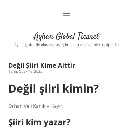
menüyü
Anasayfa
aç
Gizlilik Politikası
Ayhan Global Ticaret
Yasal Uyarı
Ayhanglobal ile uluslararası iş fırsatları ve çözümleri takip edin
Değil Şiiri Kime Aittir
Tarih: Ocak 19, 2025
Değil şiiri kimin?
Orhan Veli Kanık – Hayır.
Şiiri kim yazar?