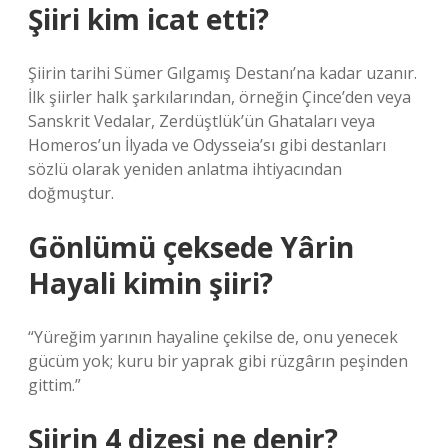
Şiiri kim icat etti?
Şiirin tarihi Sümer Gılgamış Destanı’na kadar uzanır.
İlk şiirler halk şarkılarından, örneğin Çince’den veya
Sanskrit Vedalar, Zerdüştlük’ün Ghataları veya
Homeros’un İlyada ve Odysseia’sı gibi destanları
sözlü olarak yeniden anlatma ihtiyacından
doğmuştur.
Gönlümü çeksede Yârin
Hayali kimin şiiri?
“Yüreğim yarının hayaline çekilse de, onu yenecek
gücüm yok; kuru bir yaprak gibi rüzgârın peşinden
gittim.”
Şiirin 4 dizesi ne denir?