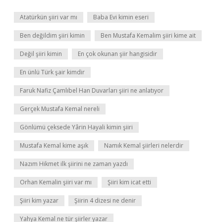
Atatürkün şiiri var mı
Baba Evi kimin eseri
Ben değildim şiiri kimin
Ben Mustafa Kemalim şiiri kime ait
Değil şiiri kimin
En çok okunan şiir hangisidir
En ünlü Türk şair kimdir
Faruk Nafiz Çamlıbel Han Duvarları şiiri ne anlatıyor
Gerçek Mustafa Kemal nereli
Gönlümü çeksede Yârin Hayali kimin şiiri
Mustafa Kemal kime aşık
Namık Kemal şiirleri nelerdir
Nazım Hikmet ilk şiirini ne zaman yazdı
Orhan Kemalin şiiri var mı
Şiiri kim icat etti
Şiiri kim yazar
Şiirin 4 dizesi ne denir
Yahya Kemal ne tür şiirler yazar