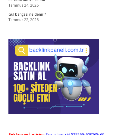
Temmuz 24, 2026
Gül bahçesi ne denir ?
Temmuz 22, 2026
Reklam ve İletişim:
Skype: live:.cid.575569c608265c69