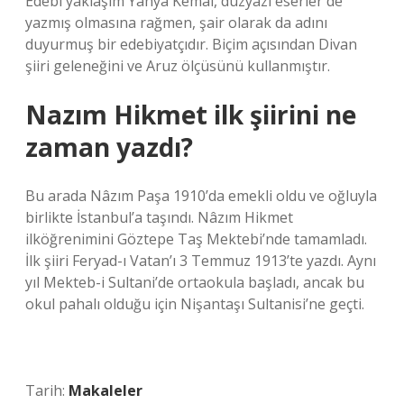
Edebi yaklaşım Yahya Kemal, düzyazı eserler de
yazmış olmasına rağmen, şair olarak da adını
duyurmuş bir edebiyatçıdır. Biçim açısından Divan
şiiri geleneğini ve Aruz ölçüsünü kullanmıştır.
Nazım Hikmet ilk şiirini ne
zaman yazdı?
Bu arada Nâzım Paşa 1910’da emekli oldu ve oğluyla
birlikte İstanbul’a taşındı. Nâzım Hikmet
ilköğrenimini Göztepe Taş Mektebi’nde tamamladı.
İlk şiiri Feryad-ı Vatan’ı 3 Temmuz 1913’te yazdı. Aynı
yıl Mekteb-i Sultani’de ortaokula başladı, ancak bu
okul pahalı olduğu için Nişantaşı Sultanisi’ne geçti.
Tarih:
Makaleler