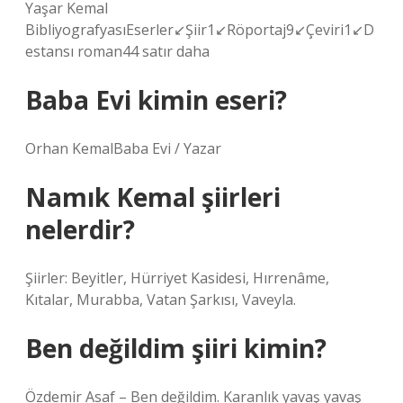
Yaşar Kemal
BibliyografyasıEserler↙Şiir1↙Röportaj9↙Çeviri1↙D
estansı roman44 satır daha
Baba Evi kimin eseri?
Orhan KemalBaba Evi / Yazar
Namık Kemal şiirleri
nelerdir?
Şiirler: Beyitler, Hürriyet Kasidesi, Hırrenâme,
Kıtalar, Murabba, Vatan Şarkısı, Vaveyla.
Ben değildim şiiri kimin?
Özdemir Asaf – Ben değildim. Karanlık yavaş yavaş