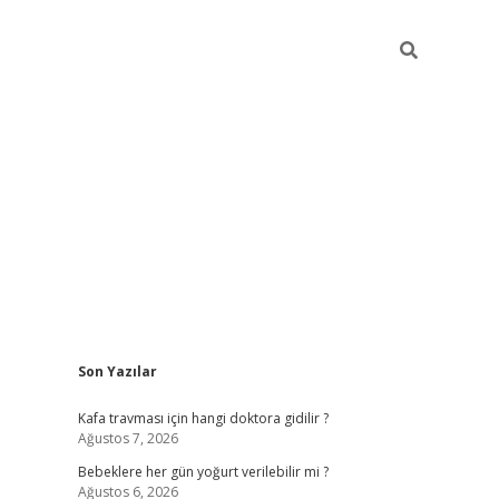
Sidebar
Son Yazılar
ilbet yeni giriş
bete
Kafa travması için hangi doktora gidilir ?
Ağustos 7, 2026
Bebeklere her gün yoğurt verilebilir mi ?
Ağustos 6, 2026