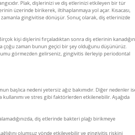
ıcıdır. Plak, dişlerinizi ve diş etlerinizi etkileyen bir tür
lerinin üzerinde birikerek, iltihaplanmaya yol açar. Kısacası,
, zamanla gingivitise dönüşür. Sonuç olarak, diş etlerinizde
ok kişi dişlerini fırçaladıktan sonra diş etlerinin kanadığın
ta çoğu zaman bunun geçici bir şey olduğunu düşünürüz.
urumu görmezden gelirseniz, gingivitis ilerleyip periodontal
umun başlıca nedeni yetersiz ağız bakımıdır. Diğer nedenler is
a kullanımı ve stres gibi faktörlerden etkilenebilir. Aşağıda
çalamadığınızda, diş etlerinde bakteri plağı birikmeye
ağlığını olumsuz yönde etkileyebilir ve gingivitis riskini