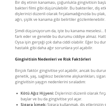
Bir diş etinin kanaması, çoğunlukla gingivitisin başlang
bakteri filmi gibi düşünülebilir. Bu bakteriler, diş et
dişlerinizi düzenli olarak fırçalamadığınızda bu plak
ağrı, şişlik ve kanama gibi belirtiler gözlemlenebilir.
Şimdi düşünüyorum da, işte bu kanama meselesi… Birç
fark eder ve genelde bu durumu ciddiye almaz. Hat
Oysa işin gerçeği çok daha ciddi olabilir. Eğer bu d
hastalık gibi daha ağır sorunlara yol açabilir.
Gingivitisin Nedenleri ve Risk Faktörleri
Birçok faktör gingivitise yol açabilir, ancak bu dur
genetik, yaş, sağlıksız beslenme alışkanlıkları, sigar
gingivitisin yaygın nedenlerini sıraladım:
Kötü Ağız Hijyeni:
Dişlerinizi düzenli olarak fır
başlar ve bu da gingivitise yol açar.
Sigara İçmek:
Sigara kullanmak, diş etlerinizin s