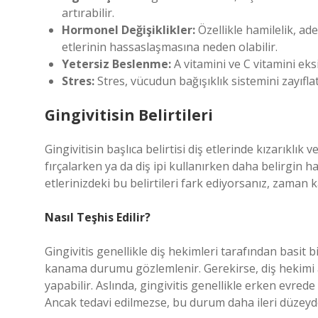
artırabilir.
Hormonel Değişiklikler:
Özellikle hamilelik, ad
etlerinin hassaslaşmasına neden olabilir.
Yetersiz Beslenme:
A vitamini ve C vitamini eksik
Stres:
Stres, vücudun bağışıklık sistemini zayıflat
Gingivitisin Belirtileri
Gingivitisin başlıca belirtisi diş etlerinde kızarıklık ve
fırçalarken ya da diş ipi kullanırken daha belirgin ha
etlerinizdeki bu belirtileri fark ediyorsanız, zama
Nasıl Teşhis Edilir?
Gingivitis genellikle diş hekimleri tarafından basit bi
kanama durumu gözlemlenir. Gerekirse, diş hekimi ağı
yapabilir. Aslında, gingivitis genellikle erken evred
Ancak tedavi edilmezse, bu durum daha ileri düzeydek