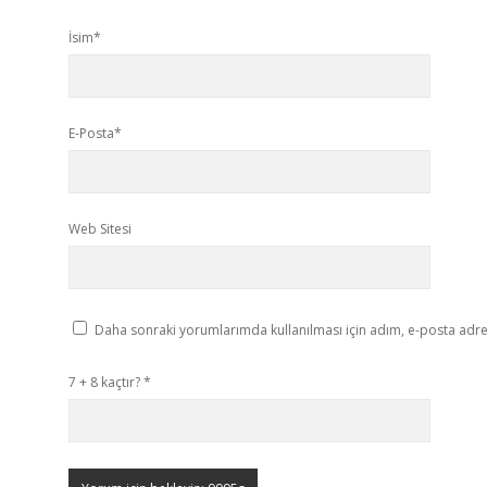
İsim*
E-Posta*
Web Sitesi
Daha sonraki yorumlarımda kullanılması için adım, e-posta adres
7 + 8 kaçtır?
*