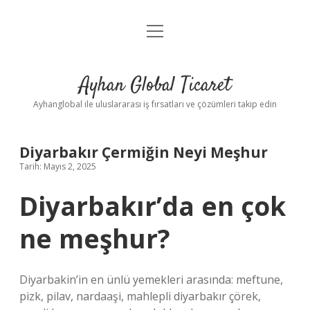
menüyü
Anasayfa
aç
Gizlilik Politikası
Ayhan Global Ticaret
Yasal Uyarı
Ayhanglobal ile uluslararası iş fırsatları ve çözümleri takip edin
Diyarbakır Çermiğin Neyi Meşhur
Tarih: Mayıs 2, 2025
Diyarbakır’da en çok
ne meşhur?
Diyarbakin’in en ünlü yemekleri arasında: meftune,
pizk, pilav, nardaaşi, mahlepli diyarbakır çörek,