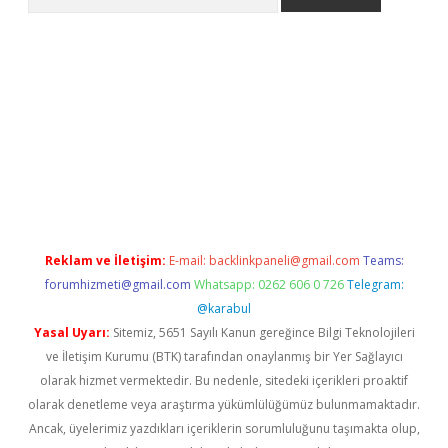
 giriş
betexper.xyz
Reklam ve İletişim:
E-mail:
backlinkpaneli@gmail.com
Teams:
forumhizmeti@gmail.com
Whatsapp: 0262 606 0 726
Telegram:
@karabul
Yasal Uyarı:
Sitemiz, 5651 Sayılı Kanun gereğince Bilgi Teknolojileri
ve İletişim Kurumu (BTK) tarafından onaylanmış bir Yer Sağlayıcı
olarak hizmet vermektedir. Bu nedenle, sitedeki içerikleri proaktif
olarak denetleme veya araştırma yükümlülüğümüz bulunmamaktadır.
Ancak, üyelerimiz yazdıkları içeriklerin sorumluluğunu taşımakta olup,