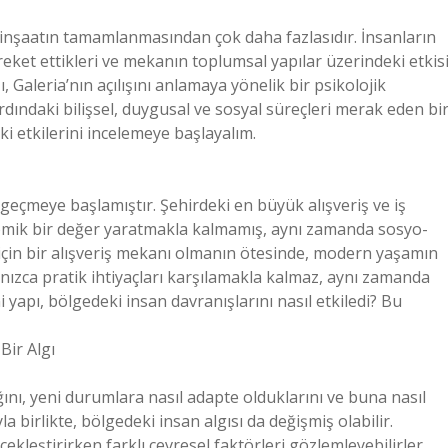
bir inşaatın tamamlanmasından çok daha fazlasıdır. İnsanların
areket ettikleri ve mekanın toplumsal yapılar üzerindeki etkis
, Galeria’nın açılışını anlamaya yönelik bir psikolojik
rdındaki bilişsel, duygusal ve sosyal süreçleri merak eden bir
ki etkilerini incelemeye başlayalım.
 geçmeye başlamıştır. Şehirdeki en büyük alışveriş ve iş
nomik bir değer yaratmakla kalmamış, aynı zamanda sosyo-
için bir alışveriş mekanı olmanın ötesinde, modern yaşamın
alnızca pratik ihtiyaçları karşılamakla kalmaz, aynı zamanda
ni yapı, bölgedeki insan davranışlarını nasıl etkiledi? Bu
Bir Algı
dığını, yeni durumlara nasıl adapte olduklarını ve buna nasıl
yla birlikte, bölgedeki insan algısı da değişmiş olabilir.
ekleştirirken farklı çevresel faktörleri gözlemleyebilirler.