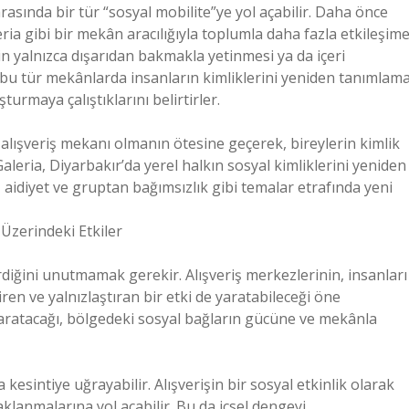
 arasında bir tür “sosyal mobilite”ye yol açabilir. Daha önce
ia gibi bir mekân aracılığıyla toplumla daha fazla etkileşim
in yalnızca dışarıdan bakmakla yetinmesi ya da içeri
 bu tür mekânlarda insanların kimliklerini yeniden tanımlam
turmaya çalıştıklarını belirtirler.
r alışveriş mekanı olmanın ötesine geçerek, bireylerin kimlik
leria, Diyarbakır’da yerel halkın sosyal kimliklerini yeniden
ü, aidiyet ve gruptan bağımsızlık gibi temalar etrafında yeni
 Üzerindeki Etkiler
erdiğini unutmamak gerekir. Alışveriş merkezlerinin, insanları
iren ve yalnızlaştıran bir etki de yaratabileceği öne
yaratacağı, bölgedeki sosyal bağların gücüne ve mekânla
kesintiye uğrayabilir. Alışverişin bir sosyal etkinlik olarak
aklanmalarına yol açabilir. Bu da içsel dengeyi