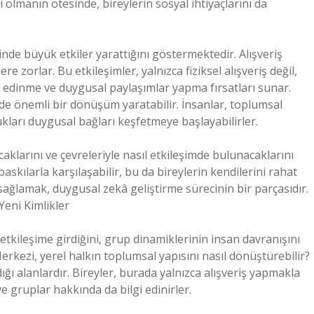
zi olmanın ötesinde, bireylerin sosyal ihtiyaçlarını da
nde büyük etkiler yarattığını göstermektedir. Alışveriş
e zorlar. Bu etkileşimler, yalnızca fiziksel alışveriş değil,
edinme ve duygusal paylaşımlar yapma fırsatları sunar.
inde önemli bir dönüşüm yaratabilir. İnsanlar, toplumsal
kları duygusal bağları keşfetmeye başlayabilirler.
caklarını ve çevreleriyle nasıl etkileşimde bulunacaklarını
baskılarla karşılaşabilir, bu da bireylerin kendilerini rahat
sağlamak, duygusal zekâ geliştirme sürecinin bir parçasıdır.
Yeni Kimlikler
l etkileşime girdiğini, grup dinamiklerinin insan davranışını
 Merkezi, yerel halkın toplumsal yapısını nasıl dönüştürebilir?
dığı alanlardır. Bireyler, burada yalnızca alışveriş yapmakla
 gruplar hakkında da bilgi edinirler.