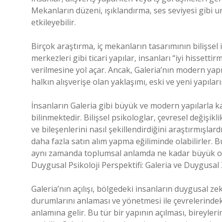
Mekanların düzeni, ışıklandırma, ses seviyesi gibi un
etkileyebilir.
Birçok araştırma, iç mekanların tasarımının bilişsel i
merkezleri gibi ticari yapılar, insanları “iyi hissettir
verilmesine yol açar. Ancak, Galeria’nın modern yapısı
halkın alışverişe olan yaklaşımı, eski ve yeni yapıların
İnsanların Galeria gibi büyük ve modern yapılarla kar
bilinmektedir. Bilişsel psikologlar, çevresel değişikli
ve bileşenlerini nasıl şekillendirdiğini araştırmışlar
daha fazla satın alım yapma eğiliminde olabilirler. B
aynı zamanda toplumsal anlamda ne kadar büyük oldu
Duygusal Psikoloji Perspektifi: Galeria ve Duygusal
Galeria’nın açılışı, bölgedeki insanların duygusal ze
durumlarını anlaması ve yönetmesi ile çevrelerinde
anlamına gelir. Bu tür bir yapının açılması, bireyler