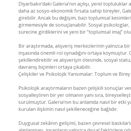
Diyarbakır’daki Galeria’nın açılışı, yerel topluluklar
daha az sosyo-ekonomik fırsata sahip bireyler, Galer
girebilir. Ancak bu değişim, bazı toplumsal kesimler
girmemesiyle de sonuçlanabilir. Sosyal psikologlar,
sürecine girdiklerini ve yeni bir “toplumsal imaj” oluş
Bir araştırmada, alışveriş merkezlerinin yalnızca bi
inşasında önemli rol oynadığını ortaya koymuştur. Ga
şekillendirebilir ve alışverişin ötesinde, sosyal stat
davranış biçimleri ortaya çıkabilir.
Çelişkiler ve Psikolojik Yansımalar: Toplum ve Birey
Psikolojik araştırmaların bazen çelişkili sonuçlar v
sosyalleştiren bir yer olmanın yanı sıra, bireyselleşt
sürülmüştür. Galeria’nın bu anlamda nasıl bir etki 
kurulan ilişkinin nasıl şekilleneceğine bağlıdır.
Duygusal zekânın gelişimi, bazen çevresel baskılarla 
algılanması, insanların yalnızca dışsal faktörlere od