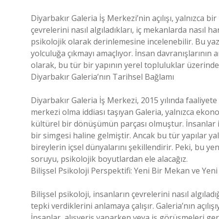
Diyarbakır Galeria İş Merkezi’nin açılışı, yalnızca 
çevrelerini nasıl algıladıkları, iç mekanlarda nasıl h
psikolojik olarak derinlemesine incelenebilir. Bu yazı
yolculuğa çıkmayı amaçlıyor. İnsan davranışlarının a
olarak, bu tür bir yapının yerel topluluklar üzerinde
Diyarbakır Galeria’nın Tarihsel Bağlamı
Diyarbakır Galeria İş Merkezi, 2015 yılında faaliyete
merkezi olma iddiası taşıyan Galeria, yalnızca eko
kültürel bir dönüşümün parçası olmuştur. İnsanlar 
bir simgesi haline gelmiştir. Ancak bu tür yapılar y
bireylerin içsel dünyalarını şekillendirir. Peki, bu ye
soruyu, psikolojik boyutlardan ele alacağız.
Bilişsel Psikoloji Perspektifi: Yeni Bir Mekan ve Yeni 
Bilişsel psikoloji, insanların çevrelerini nasıl algıla
tepki verdiklerini anlamaya çalışır. Galeria’nın açılışı
İnsanlar, alışveriş yaparken veya iş görüşmeleri gerç