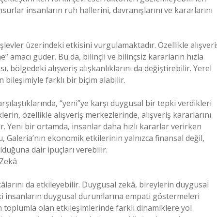
surlar insanların ruh hallerini, davranışlarını ve kararlarını
şlevler üzerindeki etkisini vurgulamaktadır. Özellikle alışveri
me” amacı güder. Bu da, bilinçli ve bilinçsiz kararların hızla
, bölgedeki alışveriş alışkanlıklarını da değiştirebilir. Yerel
 bileşimiyle farklı bir biçim alabilir.
şılaştıklarında, “yeni”ye karşı duygusal bir tepki verdikleri
klerin, özellikle alışveriş merkezlerinde, alışveriş kararlarını
dır. Yeni bir ortamda, insanlar daha hızlı kararlar verirken
u, Galeria’nın ekonomik etkilerinin yalnızca finansal değil,
ğuna dair ipuçları verebilir.
 Zekâ
kâlarını da etkileyebilir. Duygusal zekâ, bireylerin duygusal
ki insanların duygusal durumlarına empati göstermeleri
in toplumla olan etkileşimlerinde farklı dinamiklere yol