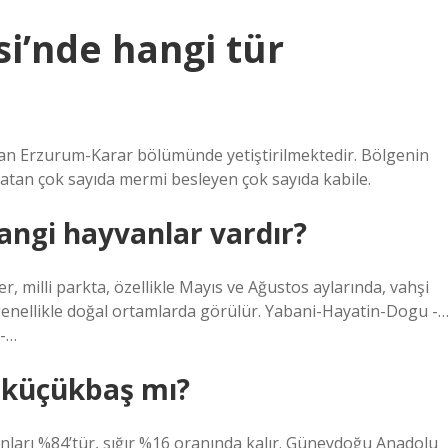
i’nde hangi tür
 olan Erzurum-Karar bölümünde yetiştirilmektedir. Bölgenin
latan çok sayıda mermi besleyen çok sayıda kabile.
angi hayvanlar vardır?
er, milli parkta, özellikle Mayıs ve Ağustos aylarında, vahşi
ar genellikle doğal ortamlarda görülür. Yabani-Hayatin-Dogu -
 -…
 küçükbaş mı?
ları %84’tür, sığır %16 oranında kalır. Güneydoğu Anadolu