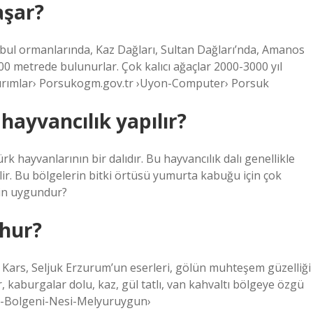
aşar?
bul ormanlarında, Kaz Dağları, Sultan Dağları’nda, Amanos
00 metrede bulunurlar. Çok kalıcı ağaçlar 2000-3000 yıl
atırımlar› Porsukogm.gov.tr ​​›Uyon-Computer› Porsuk
hayvancılık yapılır?
rk hayvanlarının bir dalıdır. Bu hayvancılık dalı genellikle
ir. Bu bölgelerin bitki örtüsü yumurta kabuğu için çok
çin uygundur?
hur?
 Kars, Seljuk Erzurum’un eserleri, gölün muhteşem güzelliği
ır, kaburgalar dolu, kaz, gül tatlı, van kahvaltı bölgeye özgü
m-Bolgeni-Nesi-Melyuruygun›