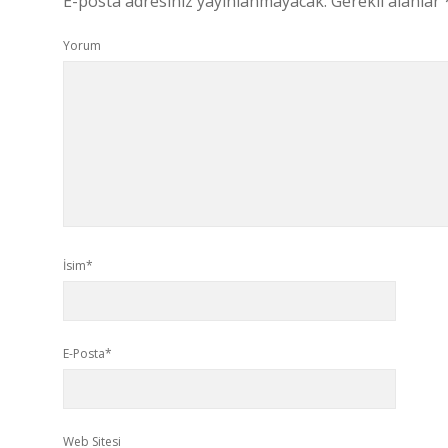
E-posta adresiniz yayınlanmayacak.
Gerekli alanlar
Yorum
İsim*
E-Posta*
Web Sitesi