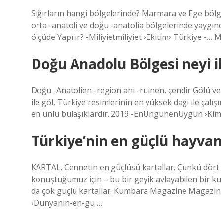
Sığırların hangi bölgelerinde? Marmara ve Ege bölges
orta -anatoli ve doğu -anatolia bölgelerinde yaygın
ölçüde Yapılır? -Miliyietmiliyiet ›Ekitim› Türkiye -… M
Doğu Anadolu Bölgesi neyi 
Doğu -Anatolien -region ani -ruinen, çendir Gölü ve
ile göl, Türkiye resimlerinin en yüksek dağı ile çalış
en ünlü bulaşıklardır. 2019 -EnUngunenUygun ›Ki
Türkiye’nin en güçlü hayvan
KARTAL. Cennetin en güçlüsü kartallar. Çünkü dört k
konuştuğumuz için – bu bir geyik avlayabilen bir ku
da çok güçlü kartallar. Kumbara Magazine Magazin
›Dunyanin-en-gu …