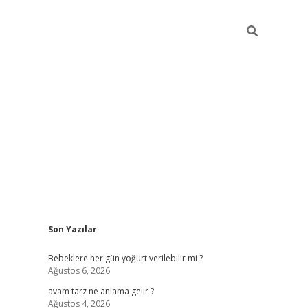
Sidebar
Son Yazılar
ilbet yeni giriş
betexp
Bebeklere her gün yoğurt verilebilir mi ?
Ağustos 6, 2026
avam tarz ne anlama gelir ?
Ağustos 4, 2026