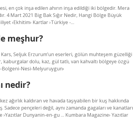
i, en çok inşa edilen ahırın inşa edildiği iki bölgedir. Mera
dır. 4 Mart 2021 Big Bak Sığır Nedir, Hangi Bölge Büyük
iliyet ›Ekhitim› Kartlar ›Türkiye -…
ile meşhur?
 Kars, Seljuk Erzurum’un eserleri, gölün muhteşem güzelliği
ır, kaburgalar dolu, kaz, gül tatlı, van kahvaltı bölgeye özgü
m-Bolgeni-Nesi-Melyuruygun›
ı nedir?
ez ağırlık kaldıran ve havada taşıyabilen bir kuş hakkında
ş. Sadece pençeleri değil, aynı zamanda gagaları ve kanatları
e ›Yazıtlar Dunyanin-en-gu … Kumbara Magazine› Yazıtlar