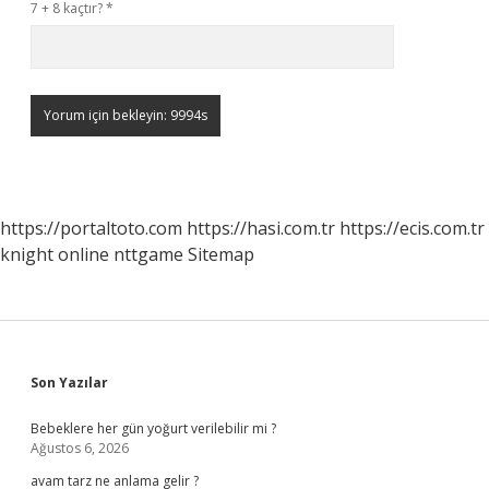
7 + 8 kaçtır?
*
https://portaltoto.com
https://hasi.com.tr
https://ecis.com.tr
knight online
nttgame
Sitemap
Sidebar
Son Yazılar
Bebeklere her gün yoğurt verilebilir mi ?
Ağustos 6, 2026
avam tarz ne anlama gelir ?