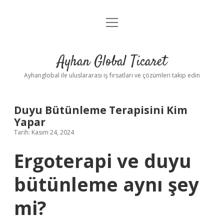
menüyü
Anasayfa
aç
Gizlilik Politikası
Ayhan Global Ticaret
Yasal Uyarı
Ayhanglobal ile uluslararası iş fırsatları ve çözümleri takip edin
Duyu Bütünleme Terapisini Kim
Yapar
Tarih: Kasım 24, 2024
Ergoterapi ve duyu
bütünleme aynı şey
mi?