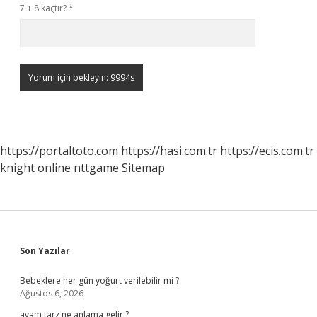
7 + 8 kaçtır?
*
https://portaltoto.com
https://hasi.com.tr
https://ecis.com.tr
knight online
nttgame
Sitemap
Sidebar
Son Yazılar
Bebeklere her gün yoğurt verilebilir mi ?
Ağustos 6, 2026
avam tarz ne anlama gelir ?