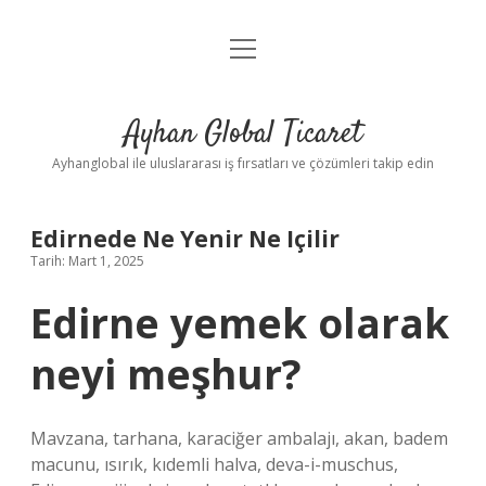
menüyü
Anasayfa
aç
Gizlilik Politikası
Ayhan Global Ticaret
Yasal Uyarı
Ayhanglobal ile uluslararası iş fırsatları ve çözümleri takip edin
Edirnede Ne Yenir Ne Içilir
Tarih: Mart 1, 2025
Edirne yemek olarak
neyi meşhur?
Mavzana, tarhana, karaciğer ambalajı, akan, badem
macunu, ısırık, kıdemli halva, deva-i-muschus,