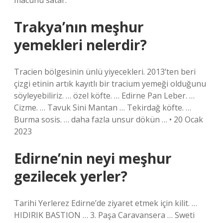
macunu satar.
Trakya’nın meşhur
yemekleri nelerdir?
Tracien bölgesinin ünlü yiyecekleri. 2013’ten beri
çizgi etinin artık kayıtlı bir tracium yemeği olduğunu
söyleyebiliriz. … özel köfte. … Edirne Pan Leber. …
Cizme. … Tavuk Sini Mantan … Tekirdağ köfte. …
Burma sosis. … daha fazla unsur dökün … • 20 Ocak
2023
Edirne’nin neyi meşhur
gezilecek yerler?
Tarihi Yerlerez Edirne’de ziyaret etmek için kilit. …
HIDIRIK BASTION … 3. Paşa Caravansera … Sweti