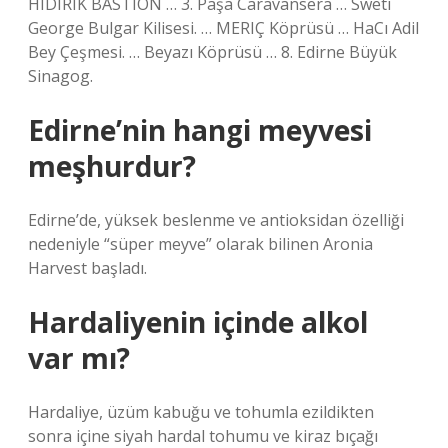
HIDIRIK BASTION … 3. Paşa Caravansera … Sweti
George Bulgar Kilisesi. … MERIÇ Köprüsü … HaCı Adil
Bey Çeşmesi. … Beyazı Köprüsü … 8. Edirne Büyük
Sinagog.
Edirne’nin hangi meyvesi
meşhurdur?
Edirne’de, yüksek beslenme ve antioksidan özelliği
nedeniyle “süper meyve” olarak bilinen Aronia
Harvest başladı.
Hardaliyenin içinde alkol
var mı?
Hardaliye, üzüm kabuğu ve tohumla ezildikten
sonra içine siyah hardal tohumu ve kiraz bıçağı