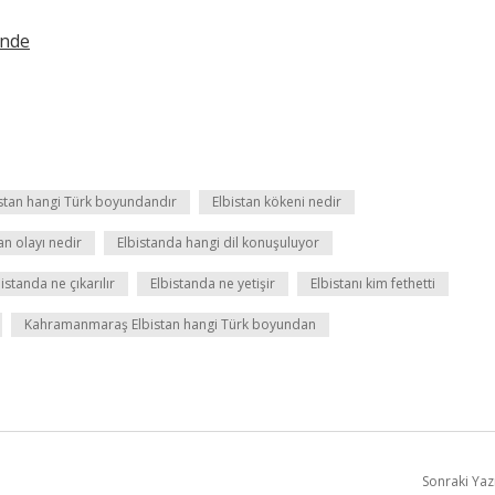
inde
istan hangi Türk boyundandır
Elbistan kökeni nedir
an olayı nedir
Elbistanda hangi dil konuşuluyor
istanda ne çıkarılır
Elbistanda ne yetişir
Elbistanı kim fethetti
Kahramanmaraş Elbistan hangi Türk boyundan
Sonraki Yaz