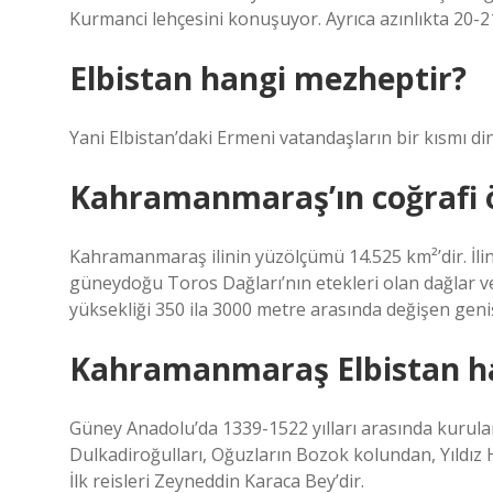
Kurmanci lehçesini konuşuyor. Ayrıca azınlıkta 20-
Elbistan hangi mezheptir?
Yani Elbistan’daki Ermeni vatandaşların bir kısmı di
Kahramanmaraş’ın coğrafi öz
Kahramanmaraş ilinin yüzölçümü 14.525 km²’dir. İlin k
güneydoğu Toros Dağları’nın etekleri olan dağlar ve
yüksekliği 350 ila 3000 metre arasında değişen geniş
Kahramanmaraş Elbistan h
Güney Anadolu’da 1339-1522 yılları arasında kurulan
Dulkadiroğulları, Oğuzların Bozok kolundan, Yıldız 
İlk reisleri Zeyneddin Karaca Bey’dir.