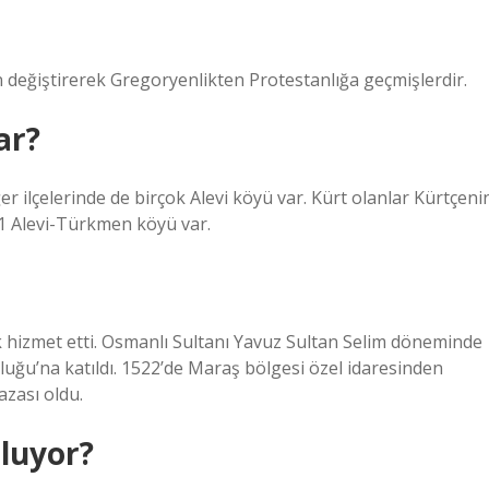
n değiştirerek Gregoryenlikten Protestanlığa geçmişlerdir.
ar?
r ilçelerinde de birçok Alevi köyü var. Kürt olanlar Kürtçeni
21 Alevi-Türkmen köyü var.
k hizmet etti. Osmanlı Sultanı Yavuz Sultan Selim döneminde
ğu’na katıldı. 1522’de Maraş bölgesi özel idaresinden
azası oldu.
uluyor?