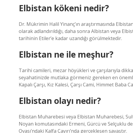
Elbistan kökeni nedir?
Dr. Mükrimin Halil Yinanç’ın araştırmasında Elbista
olarak adlandırıldığı, daha sonra Albistan veya Elbista
tarihinin Etiler’e kadar uzandığı görülmektedir.
Elbistan ne ile meşhur?
Tarihi camileri, mezar höyükleri ve çarşılarıyla dikk
seyahatinizde mutlaka görmeniz gereken en önemli y
Kapalı Çarşı, Kız Kalesi, Çarşı Cami, Himmet Baba 
Elbistan olayı nedir?
Elbistan Muharebesi veya Elbistan Muharebesi, Su
Noyan komutasındaki Ermeni, Gürcü ve Selçuklu des
Ovası’ndaki Kalfa Çayırı’nda gerçekleşen savaştır.