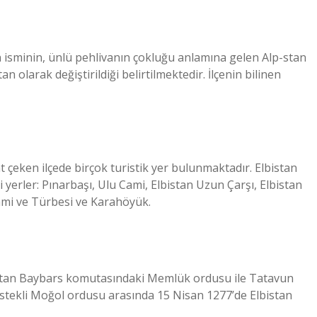
n isminin, ünlü pehlivanın çokluğu anlamına gelen Alp-stan
n olarak değiştirildiği belirtilmektedir. İlçenin bilinen
at çeken ilçede birçok turistik yer bulunmaktadır. Elbistan
erler: Pınarbaşı, Ulu Cami, Elbistan Uzun Çarşı, Elbistan
Cami ve Türbesi ve Karahöyük.
ltan Baybars komutasındaki Memlük ordusu ile Tatavun
tekli Moğol ordusu arasında 15 Nisan 1277’de Elbistan