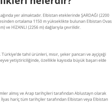
likleri nelerdir?
şağında yer almaktadır. Elbistan eteklerinde ŞARDAĞI (2200
viyesinden ortalama 1150 m yükseklikte bulunan Elbistan Ovası
ve HİZANLI (2256 m) dağlarıyla çevrilidir.
Türkiye’de tahıl ürünleri, mısır, şeker pancarı ve ayçiçeği
eyve yetiştiriciliğinde, özellikle kayısıda büyük başarı elde
imler almış ve Arap tarihçileri tarafından Ablustayn olarak
n İlyas hariç tüm tarihçiler tarafından Elbistan veya Elbistan