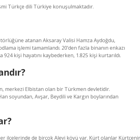
esmi Türkçe dili Türkiye konuşulmaktadır.
törlüğüne atanan Aksaray Valisi Hamza Aydoğdu,
odlama işlemi tamamlandı. 20’den fazla binanın enkazı
 924 kişi hayatını kaybederken, 1.825 kişi kurtarıldı.
andır?
, merkezi Elbistan olan bir Türkmen devletidir.
 Han soyundan, Avşar, Beydili ve Kargın boylarından
ar?
r ilçelerinde de birçok Alevi köyü var. Kürt olanlar Kürtçeni