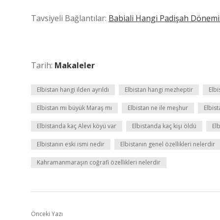
Tavsiyeli Bağlantılar:
Babiali Hangi Padişah Dönem
Tarih:
Makaleler
Elbistan hangi ilden ayrıldı
Elbistan hangi mezheptir
Elb
Elbistan mı büyük Maraş mı
Elbistan ne ile meşhur
Elbist
Elbistanda kaç Alevi köyü var
Elbistanda kaç kişi öldü
Elb
Elbistanın eski ismi nedir
Elbistanın genel özellikleri nelerdir
Kahramanmaraşın coğrafi özellikleri nelerdir
Önceki Yazı