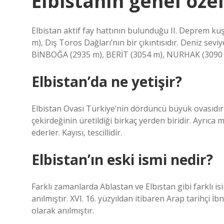
Elbistanın genel özel
Elbistan aktif fay hattının bulunduğu II. Deprem ku
m), Dış Toros Dağları’nın bir çıkıntısıdır. Deniz se
BİNBOĞA (2935 m), BERİT (3054 m), NURHAK (3090 m) 
Elbistan’da ne yetişir?
Elbistan Ovası Türkiye’nin dördüncü büyük ovasıdır. 
çekirdeğinin üretildiği birkaç yerden biridir. Ayrıca m
ederler. Kayısı, tescillidir.
Elbistan’ın eski ismi nedir?
Farklı zamanlarda Ablastan ve Elbıstan gibi farklı is
anılmıştır. XVI. 16. yüzyıldan itibaren Arap tarihçi İb
olarak anılmıştır.