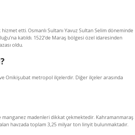
k hizmet etti. Osmanlı Sultanı Yavuz Sultan Selim döneminde
ğu’na katıldı. 1522’de Maraş bölgesi özel idaresinden
azası oldu.
ı?
ve Onikişubat metropol ilçelerdir. Diğer ilçeler arasında
krom ve manganez madenleri dikkat çekmektedir. Kahramanmaraş
yer alan havzada toplam 3,25 milyar ton linyit bulunmaktadır.