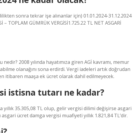
ilikten sonra tekrar işe alınanlar için) 01.01.2024-31.12.2024
İ – TOPLAM GÜMRÜK VERGİSİ1.725.22 TL NET ASGARİ
u nedir? 2008 yılında hayatımıza giren AGİ kavramı, memur
labilme olanağını sona erdirdi. Vergi iadeleri artık doğrudan
en itibaren maaşa ek ücret olarak dahil edilmeyecek.
si istisna tutarı ne kadar?
 yıllık 35.305,08 TL olup, gelir vergisi dilimi değişirse asgari
ı asgari ücret damga vergisi muafiyeti yıllık 1.821,84 TL’dir.
i?