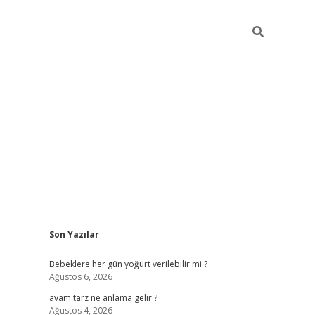
Sidebar
Son Yazılar
ilbet yeni giriş
betexpe
Bebeklere her gün yoğurt verilebilir mi ?
Ağustos 6, 2026
avam tarz ne anlama gelir ?
Ağustos 4, 2026