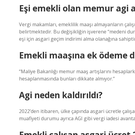
Eşi emekli olan memur agi a
Vergi makamları, emeklilik maaşı almayanların çalış
belirtmektedir. Bu değişikliğin işverene “medeni durum
eşi için asgari geçim indirimi alma olanağına sahiptir
Emekli maaşına ek ödeme d
“Maliye Bakanlığı memur maaş artışlarını hesaplark
hesaplanmasında bunları dikkate almıyor.”
Agi neden kaldırıldı?
2022’den itibaren, ülke çapında asgari ücretle çalış
muafiyeti durumu ayrıca AGI gibi vergi iadesi avantaj
Emekli çalışan asgari ücret