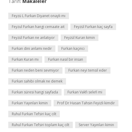
Tarih:
Makaleler
Feyzü L Furkan Diyanet onaylı mı
Feyzul Furkan hangi cemaate ait
Feyzül Furkan kaç sayfa
Feyzül Furkan ne anlatıyor
Feyzül Kuran kimin
Furkan dini anlamı nedir
Furkan kaçıncı
Furkan Kuran mı
Furkan nasıl bir insan
Furkan neden beni sevmiyor
Furkan neyi temsil eder
Furkan sahibi olmak ne demek
Furkan süresi hangi sayfada
Furkan Vakfı selefi mi
Furkan Yayınları kimin
Prof Dr Hasan Tahsin Feyizli kimdir
Ruhul Furkan Tefsiri kaç cilt
Ruhul Furkan Tefsiri toplam kaç cilt
Server Yayınları kimin