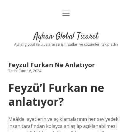
menüyü
Anasayfa
aç
Gizlilik Politikası
Ayhan Global Ticaret
Yasal Uyarı
Ayhanglobal ile uluslararası iş fırsatları ve çözümleri takip edin
Feyzul Furkan Ne Anlatıyor
Tarih: Ekim 16, 2024
Feyzü’l Furkan ne
anlatıyor?
Meâlde, ayetlerin ve açıklamalarının her seviyedeki
insan tarafından kolayca anlaşılıp açıklanabilmesi