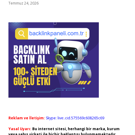
Temmuz 24, 2026
Reklam ve İletişim:
Skype: live:.cid.575569c608265c69
Yasal Uyarı:
Bu internet sitesi, herhangi bir marka, kurum
veya şahıs şirketi ile hiçbir bağlantısı bulunmamaktadır.