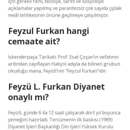
için gerekli fıkhî, teolojik, tarihî ve sosyolojik
açıklamalar yapılmış ve parantezsiz çok sayıda çıplak
meâl tehlikesinin önüne geçilmeye çalışılmıştır.
Feyzul Furkan hangi
cemaate ait?
İskenderpaşa Tarikatı: Prof. Esat Çoşan’ın vefatının
ardından zayıflayan Hakyol adıyla da bilinen grubun
okuduğu mana, Feyizli’nin “Feyzul Furkan”ıdır.
Feyzü L. Furkan Diyanet
onaylı mı?
Feyizli, günde 6 ila 12 saat çalışarak dört yıl boyunca
yemeğini hazırladı. Tercümenin ilk baskısı (1989)
Diyanet İşleri Başkanlığı Din İşleri Yüksek Kurulu