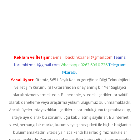
etexper.xyz
Reklam ve İletişim:
E-mail:
backlinkpaneli@gmail.com
Teams:
forumhizmeti@gmail.com
Whatsapp: 0262 606 0 726
Telegram:
@karabul
Yasal Uyarı:
Sitemiz, 5651 Sayılı Kanun gereğince Bilgi Teknolojileri
ve İletişim Kurumu (BTK) tarafından onaylanmış bir Yer Sağlayıcı
olarak hizmet vermektedir. Bu nedenle, sitedeki içerikleri proaktif
olarak denetleme veya araştırma yükümlülüğümüz bulunmamaktadır.
Ancak, üyelerimiz yazdıkları içeriklerin sorumluluğunu taşımakta olup,
siteye üye olarak bu sorumluluğu kabul etmiş sayılırlar. Bu internet
sitesi, herhangi bir marka, kurum veya şahıs şirketi ile hiçbir bağlantısı
bulunmamaktadır. Sitede yalnızca kendi hazırladığımız makaleler
paylaşılmaktadır. Burada yer alan içerikler haber niteliği taşımamakta