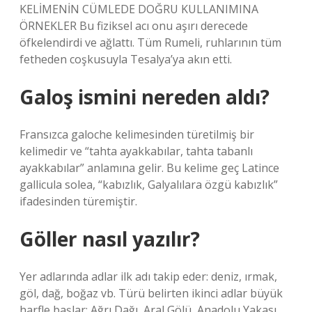
KELİMENİN CÜMLEDE DOĞRU KULLANIMINA
ÖRNEKLER Bu fiziksel acı onu aşırı derecede
öfkelendirdi ve ağlattı. Tüm Rumeli, ruhlarının tüm
fetheden coşkusuyla Tesalya’ya akın etti.
Galoş ismini nereden aldı?
Fransızca galoche kelimesinden türetilmiş bir
kelimedir ve “tahta ayakkabılar, tahta tabanlı
ayakkabılar” anlamına gelir. Bu kelime geç Latince
gallicula solea, “kabızlık, Galyalılara özgü kabızlık”
ifadesinden türemiştir.
Göller nasıl yazılır?
Yer adlarında adlar ilk adı takip eder: deniz, ırmak,
göl, dağ, boğaz vb. Türü belirten ikinci adlar büyük
harfle başlar: Ağrı Dağı, Aral Gölü, Anadolu Yakası,