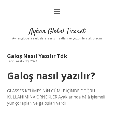
menüyü
Anasayfa
aç
Gizlilik Politikası
Ayhan Global Ticaret
Yasal Uyarı
Ayhanglobal ile uluslararası iş fırsatları ve çözümleri takip edin
Galoş Nasıl Yazılır Tdk
Tarih: Aralık 30, 2024
Galoş nasıl yazılır?
GLASSES KELİMESİNİN CÜMLE İÇİNDE DOĞRU
KULLANIMINA ÖRNEKLER Ayaklarında hâlâ işlemeli
yün çorapları ve galoşları vardı.