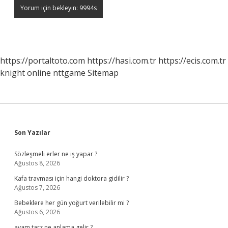
https://portaltoto.com
https://hasi.com.tr
https://ecis.com.tr
knight online
nttgame
Sitemap
Sidebar
Son Yazılar
Sözleşmeli erler ne iş yapar ?
Ağustos 8, 2026
Kafa travması için hangi doktora gidilir ?
Ağustos 7, 2026
Bebeklere her gün yoğurt verilebilir mi ?
Ağustos 6, 2026
avam tarz ne anlama gelir ?