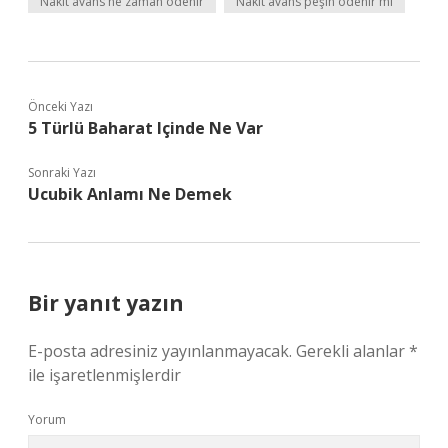
Nakit avans ne zaman ödenir
Nakit avans peşin ödenir mi
Önceki Yazı
5 Türlü Baharat Içinde Ne Var
Sonraki Yazı
Ucubik Anlamı Ne Demek
Bir yanıt yazın
E-posta adresiniz yayınlanmayacak.
Gerekli alanlar
*
ile işaretlenmişlerdir
Yorum