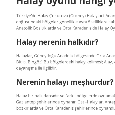
Halay oyunu hangi yö
Türkiye’de Halay Çukurova (Gücney) Halaylari: Adana
doğusundaki bölgeler genellikle aynı özelliklere sa
Anatolik Bozluklarda ve Orta Karadeniz’de Halay Oy
Halay nerenin halkıdır?
Halaylar, Güneydoğu Anadolu bölgesinde Orta Anadol
Bitlis, Bingöz) Bu bölgelerdeki halay kelimesi; Alay, A
dayanışma ile ilgilidir.
Nerenin halayı meşhurdur?
Halay bir halk dansıdır ve farklı bölgelerde oynamak 
Gaziantep şehirlerinde oynanır. Ost -Halaylar, Ant
bozkırlarda ve Orta Karadeniz şehirlerinde oynandı.