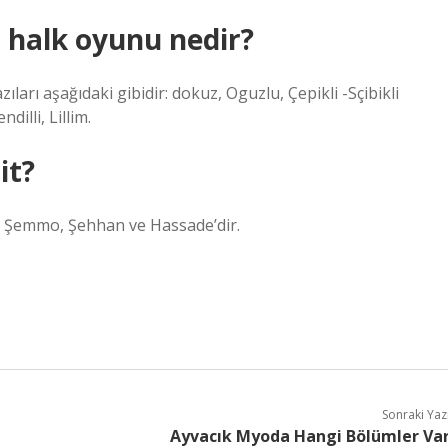
 halk oyunu nedir?
arı aşağıdaki gibidir: dokuz, Oguzlu, Çepikli -Sçibikli
illi, Lillim.
it?
ye Şemmo, Şehhan ve Hassade’dir.
Sonraki Yaz
Ayvacık Myoda Hangi Bölümler Va