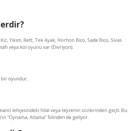
erdir?
ız, Yıkım, Rett, Tek Ayak, Horhon Bico, Sade Bico, Sivas
amah veya kol oyunu var (Divriyon).
 bir oyundur.
anci lehçesindeki hilal veya teyzenin sözlerinden geçti. Bu
ın “Oynama, Atlama” fiilinden de geliyor.