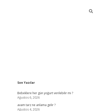
Sidebar
Son Yazılar
ilbet yeni giriş
bete
Bebeklere her gün yoğurt verilebilir mi ?
Ağustos 6, 2026
avam tarz ne anlama gelir ?
Ağustos 4, 2026