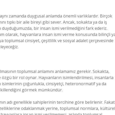
l, aynı zamanda duygusal anlamda önemli varlıklardır. Birçok
nı tıpkı bir aile bireyi gibi sever. Ancak, sokakta ya da iş
 duyduğumuzda, bir insan ismi verilmediğini fark ederiz.
um olarak, hayvanlara insan ismi verme konusunda bilinçli y
ya toplumsal cinsiyet, çeşitlilik ve sosyal adalet çerçevesinde
eleyeceğiz.
rılmasının toplumsal anlamını anlamamız gerekir. Sokakta,
zgü bir rol oynar. Hayvanların isimlendirilmesi, insanlarla
isimlerinin çoğunlukla, cinsiyetçi, heteronormatif ya da
 şekillendiğini görmek mümkündür.
ın adı genellikle sahiplerinin tercihine göre belirlenir. Fakat
 özelliklerine odaklanmak yerine, toplumsal normlara, kültüre
, hayvanlara insan ismi verilmemesi, aslında toplumsal