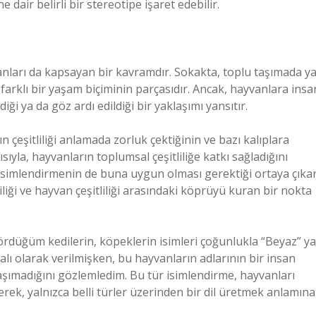
 dair belirli bir stereotipe işaret edebilir.
vanları da kapsayan bir kavramdır. Sokakta, toplu taşımada y
 farklı bir yaşam biçiminin parçasıdır. Ancak, hayvanlara insa
iği ya da göz ardı edildiği bir yaklaşımı yansıtır.
 çeşitliliği anlamada zorluk çektiğinin ve bazı kalıplara
çısıyla, hayvanların toplumsal çeşitliliğe katkı sağladığını
 isimlendirmenin de buna uygun olması gerektiği ortaya çıkar
liği ve hayvan çeşitliliği arasındaki köprüyü kuran bir nokta
gördüğüm kedilerin, köpeklerin isimleri çoğunlukla “Beyaz” ya
alı olarak verilmişken, bu hayvanların adlarının bir insan
taşımadığını gözlemledim. Bu tür isimlendirme, hayvanları
lerek, yalnızca belli türler üzerinden bir dil üretmek anlamına