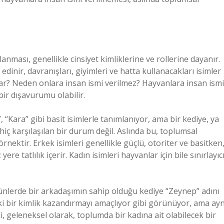
ması, genellikle cinsiyet kimliklerine ve rollerine dayanır.
 edinir, davranışları, giyimleri ve hatta kullanacakları isimler
nlar? Neden onlara insan ismi verilmez? Hayvanlara insan ismi
bir dışavurumu olabilir.
Kara” gibi basit isimlerle tanımlanıyor, ama bir kediye, ya
hiç karşılaşılan bir durum değil. Aslında bu, toplumsal
 örnektir. Erkek isimleri genellikle güçlü, otoriter ve basitken
re tatlılık içerir. Kadın isimleri hayvanlar için bile sınırlayıc
ünlerde bir arkadaşımın sahip olduğu kediye “Zeynep” adını
ki bir kimlik kazandırmayı amaçlıyor gibi görünüyor, ama ayn
i, geleneksel olarak, toplumda bir kadına ait olabilecek bir