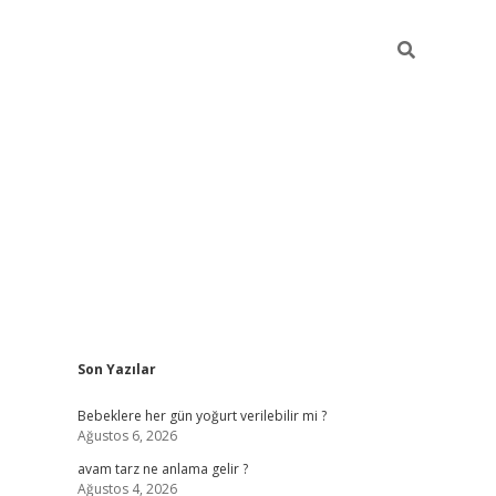
Sidebar
Son Yazılar
ilbet yeni giriş
bete
Bebeklere her gün yoğurt verilebilir mi ?
Ağustos 6, 2026
avam tarz ne anlama gelir ?
Ağustos 4, 2026