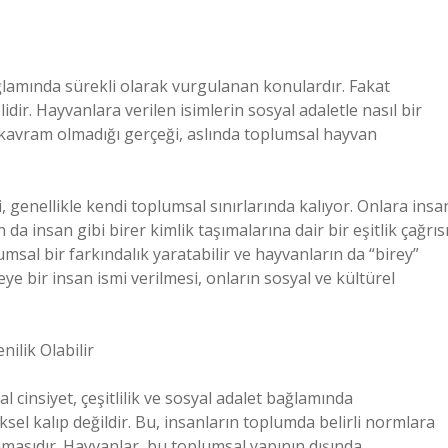
ağlamında sürekli olarak vurgulanan konulardır. Fakat
dir. Hayvanlara verilen isimlerin sosyal adaletle nasıl bir
ir kavram olmadığı gerçeği, aslında toplumsal hayvan
, genellikle kendi toplumsal sınırlarında kalıyor. Onlara insa
 da insan gibi birer kimlik taşımalarına dair bir eşitlik çağrıs
umsal bir farkındalık yaratabilir ve hayvanların da “birey”
ye bir insan ismi verilmesi, onların sosyal ve kültürel
ilik Olabilir
 cinsiyet, çeşitlilik ve sosyal adalet bağlamında
l kalıp değildir. Bu, insanların toplumda belirli normlara
masıdır. Hayvanlar, bu toplumsal yapının dışında