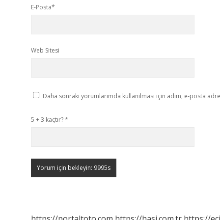
E-Posta*
Web Sitesi
Daha sonraki yorumlarımda kullanılması için adım, e-posta adres
5 + 3 kaçtır?
*
https://portaltoto.com
https://hasi.com.tr
https://ec