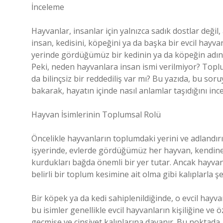
İnceleme
Hayvanlar, insanlar için yalnızca sadık dostlar deği
insan, kedisini, köpeğini ya da başka bir evcil hayvanı
yerinde gördüğümüz bir kedinin ya da köpeğin adını
Peki, neden hayvanlara insan ismi verilmiyor? Topl
da bilinçsiz bir reddediliş var mı? Bu yazıda, bu soru
bakarak, hayatın içinde nasıl anlamlar taşıdığını inc
Hayvan İsimlerinin Toplumsal Rolü
Öncelikle hayvanların toplumdaki yerini ve adlandı
işyerinde, evlerde gördüğümüz her hayvan, kendine ö
kurdukları bağda önemli bir yer tutar. Ancak hayvan 
belirli bir toplum kesimine ait olma gibi kalıplarla
Bir köpek ya da kedi sahiplenildiğinde, o evcil hayvan
bu isimler genellikle evcil hayvanların kişiliğine ve
geçmişe ve cinsiyet kalıplarına dayanır. Bu noktada