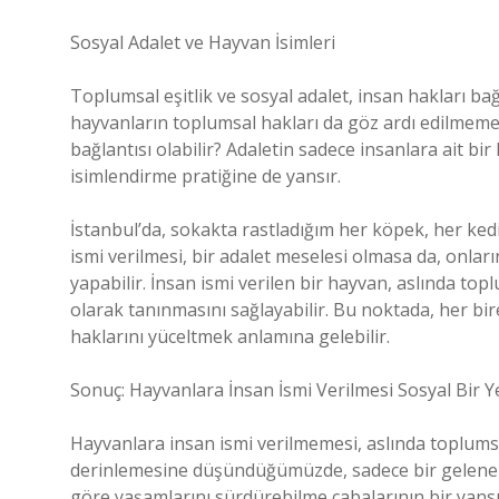
Sosyal Adalet ve Hayvan İsimleri
Toplumsal eşitlik ve sosyal adalet, insan hakları b
hayvanların toplumsal hakları da göz ardı edilmemeli
bağlantısı olabilir? Adaletin sadece insanlara ait b
isimlendirme pratiğine de yansır.
İstanbul’da, sokakta rastladığım her köpek, her kedi
ismi verilmesi, bir adalet meselesi olmasa da, onların
yapabilir. İnsan ismi verilen bir hayvan, aslında topl
olarak tanınmasını sağlayabilir. Bu noktada, her bire
haklarını yüceltmek anlamına gelebilir.
Sonuç: Hayvanlara İnsan İsmi Verilmesi Sosyal Bir Yen
Hayvanlara insan ismi verilmemesi, aslında toplumsal
derinlemesine düşündüğümüzde, sadece bir gelenekse
göre yaşamlarını sürdürebilme çabalarının bir yansı