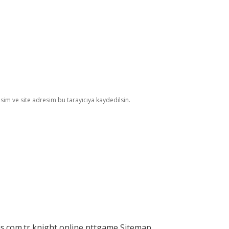
im ve site adresim bu tarayıcıya kaydedilsin.
is.com.tr
knight online
nttgame
Sitemap