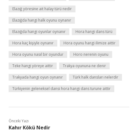
Elazığ yöresine ait halay türü nedir
Elazığda hangi halk oyunu oynanır
Elazığda hangi oyunlar oynanır
Hora hangi dans türü
Hora kaç kişiyle oynanır
Hora oyunu hangi ilimize aittir
Hora oyunu nasıl bir oyundur
Horo nerenin oyunu
Teke hangi yöreye aittir
Trakya oyununa ne denir
Trakyada hangi oyun oynanır
Türk halk dansları nelerdir
Türkiyenin geleneksel dansi hora hangi dans turune aittir
Önceki Yazı
Kahır Kökü Nedir