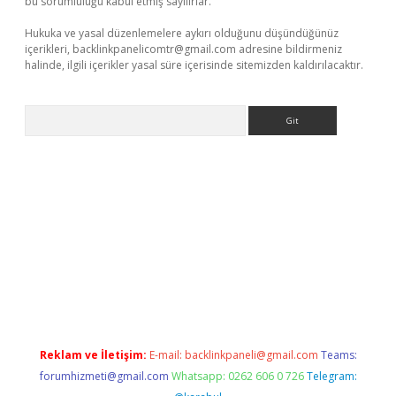
bu sorumluluğu kabul etmiş sayılırlar.
Hukuka ve yasal düzenlemelere aykırı olduğunu düşündüğünüz
içerikleri,
backlinkpanelicomtr@gmail.com
adresine bildirmeniz
halinde, ilgili içerikler yasal süre içerisinde sitemizden kaldırılacaktır.
Arama
iş
betexper.xyz
Reklam ve İletişim:
E-mail:
backlinkpaneli@gmail.com
Teams:
forumhizmeti@gmail.com
Whatsapp: 0262 606 0 726
Telegram: