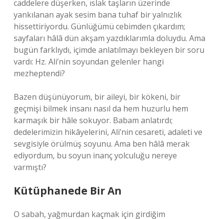
caddelere düşerken, ıslak taşların üzerinde
yankılanan ayak sesim bana tuhaf bir yalnızlık
hissettiriyordu. Günlüğümü cebimden çıkardım;
sayfaları hâlâ dün akşam yazdıklarımla doluydu. Ama
bugün farklıydı, içimde anlatılmayı bekleyen bir soru
vardı: Hz. Ali’nin soyundan gelenler hangi
mezheptendi?
Bazen düşünüyorum, bir aileyi, bir kökeni, bir
geçmişi bilmek insanı nasıl da hem huzurlu hem
karmaşık bir hâle sokuyor. Babam anlatırdı;
dedelerimizin hikâyelerini, Ali’nin cesareti, adaleti ve
sevgisiyle örülmüş soyunu. Ama ben hâlâ merak
ediyordum, bu soyun inanç yolculuğu nereye
varmıştı?
Kütüphanede Bir An
O sabah, yağmurdan kaçmak için girdiğim