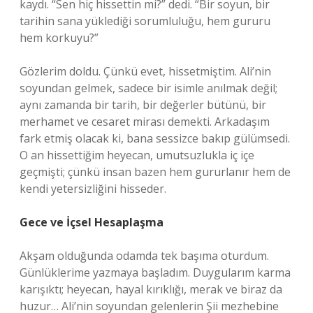
kaydı. “Sen hiç hissettin mi?” dedi. “Bir soyun, bir
tarihin sana yüklediği sorumluluğu, hem gururu
hem korkuyu?”
Gözlerim doldu. Çünkü evet, hissetmiştim. Ali’nin
soyundan gelmek, sadece bir isimle anılmak değil;
aynı zamanda bir tarih, bir değerler bütünü, bir
merhamet ve cesaret mirası demekti. Arkadaşım
fark etmiş olacak ki, bana sessizce bakıp gülümsedi.
O an hissettiğim heyecan, umutsuzlukla iç içe
geçmişti; çünkü insan bazen hem gururlanır hem de
kendi yetersizliğini hisseder.
Gece ve İçsel Hesaplaşma
Akşam olduğunda odamda tek başıma oturdum.
Günlüklerime yazmaya başladım. Duygularım karma
karışıktı; heyecan, hayal kırıklığı, merak ve biraz da
huzur… Ali’nin soyundan gelenlerin Şii mezhebine