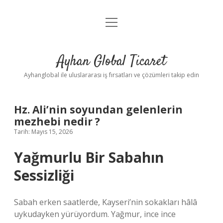
menüyü
Anasayfa
aç
Gizlilik Politikası
Ayhan Global Ticaret
Yasal Uyarı
Ayhanglobal ile uluslararası iş fırsatları ve çözümleri takip edin
Hz. Ali’nin soyundan gelenlerin
mezhebi nedir ?
Tarih: Mayıs 15, 2026
Yağmurlu Bir Sabahın
Sessizliği
Sabah erken saatlerde, Kayseri’nin sokakları hâlâ
uykudayken yürüyordum. Yağmur, ince ince