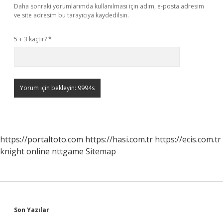
Daha sonraki yorumlarımda kullanılması için adım, e-posta adresim
ve site adresim bu tarayıcıya kaydedilsin.
5 + 3 kaçtır?
*
https://portaltoto.com
https://hasi.com.tr
https://ecis.com.tr
knight online
nttgame
Sitemap
Sidebar
Son Yazılar