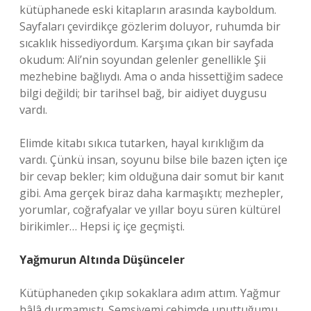
kütüphanede eski kitapların arasında kayboldum.
Sayfaları çevirdikçe gözlerim doluyor, ruhumda bir
sıcaklık hissediyordum. Karşıma çıkan bir sayfada
okudum: Ali’nin soyundan gelenler genellikle Şii
mezhebine bağlıydı. Ama o anda hissettiğim sadece
bilgi değildi; bir tarihsel bağ, bir aidiyet duygusu
vardı.
Elimde kitabı sıkıca tutarken, hayal kırıklığım da
vardı. Çünkü insan, soyunu bilse bile bazen içten içe
bir cevap bekler; kim olduğuna dair somut bir kanıt
gibi. Ama gerçek biraz daha karmaşıktı; mezhepler,
yorumlar, coğrafyalar ve yıllar boyu süren kültürel
birikimler… Hepsi iç içe geçmişti.
Yağmurun Altında Düşünceler
Kütüphaneden çıkıp sokaklara adım attım. Yağmur
hâlâ durmamıştı. Şemsiyemi cebimde unuttuğumu