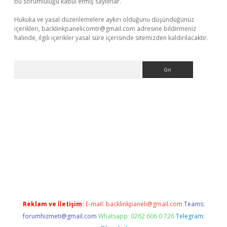
bu sorumluluğu kabul etmiş sayılırlar.
Hukuka ve yasal düzenlemelere aykırı olduğunu düşündüğünüz
içerikleri,
backlinkpanelicomtr@gmail.com
adresine bildirmeniz
halinde, ilgili içerikler yasal süre içerisinde sitemizden kaldırılacaktır.
Arama
ş
betexper.xyz
Reklam ve İletişim:
E-mail:
backlinkpaneli@gmail.com
Teams:
forumhizmeti@gmail.com
Whatsapp: 0262 606 0 726
Telegram: