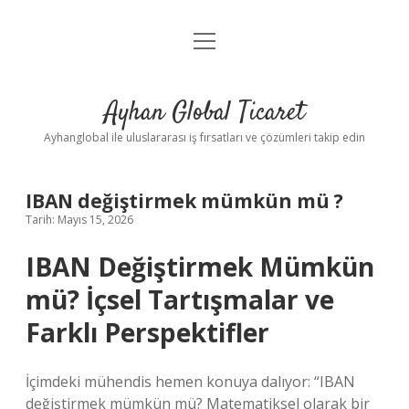
menüyü
Anasayfa
aç
Gizlilik Politikası
Ayhan Global Ticaret
Yasal Uyarı
Ayhanglobal ile uluslararası iş fırsatları ve çözümleri takip edin
IBAN değiştirmek mümkün mü ?
Tarih: Mayıs 15, 2026
IBAN Değiştirmek Mümkün
mü? İçsel Tartışmalar ve
Farklı Perspektifler
İçimdeki mühendis hemen konuya dalıyor: “IBAN
değiştirmek mümkün mü? Matematiksel olarak bir