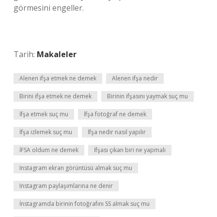
görmesini engeller.
Tarih:
Makaleler
Alenen ifşa etmek ne demek
Alenen ifşa nedir
Birini ifşa etmek ne demek
Birinin ifşasını yaymak suç mu
İfşa etmek suç mu
İfşa fotoğraf ne demek
İfşa izlemek suç mu
İfşa nedir nasıl yapılır
İFSA oldum ne demek
İfşası çıkan biri ne yapmalı
Instagram ekran görüntüsü almak suç mu
Instagram paylaşımlarına ne denir
İnstagramda birinin fotoğrafını SS almak suç mu