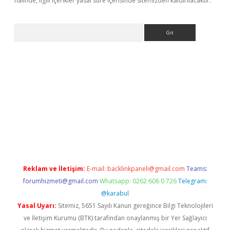
halinde, ilgili içerikler yasal süre içerisinde sitemizden kaldırılacaktır.
Arama
texper.xyz
Reklam ve İletişim:
E-mail:
backlinkpaneli@gmail.com
Teams:
forumhizmeti@gmail.com
Whatsapp: 0262 606 0 726
Telegram:
@karabul
Yasal Uyarı:
Sitemiz, 5651 Sayılı Kanun gereğince Bilgi Teknolojileri
ve İletişim Kurumu (BTK) tarafından onaylanmış bir Yer Sağlayıcı