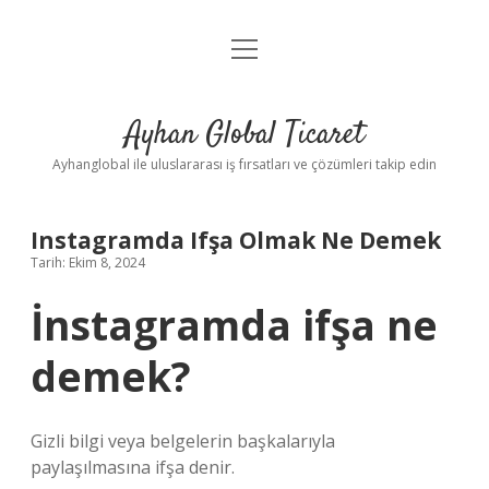
menüyü
Anasayfa
aç
Gizlilik Politikası
Ayhan Global Ticaret
Yasal Uyarı
Ayhanglobal ile uluslararası iş fırsatları ve çözümleri takip edin
Instagramda Ifşa Olmak Ne Demek
Tarih: Ekim 8, 2024
İnstagramda ifşa ne
demek?
Gizli bilgi veya belgelerin başkalarıyla
paylaşılmasına ifşa denir.