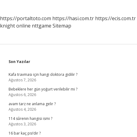
https://portaltoto.com
https://hasi.com.tr
https://ecis.com.tr
knight online
nttgame
Sitemap
Sidebar
Son Yazılar
Kafa travması için hangi doktora gidilir ?
Ağustos 7, 2026
Bebeklere her gün yoğurt verilebilir mi ?
Ağustos 6, 2026
avam tarz ne anlama gelir ?
Ağustos 4, 2026
114 sûrenin hangisi ismi ?
Ağustos 3, 2026
16 bar kaç psi’dir ?