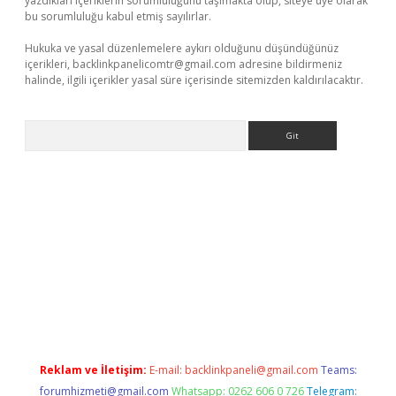
yazdıkları içeriklerin sorumluluğunu taşımakta olup, siteye üye olarak
bu sorumluluğu kabul etmiş sayılırlar.
Hukuka ve yasal düzenlemelere aykırı olduğunu düşündüğünüz
içerikleri,
backlinkpanelicomtr@gmail.com
adresine bildirmeniz
halinde, ilgili içerikler yasal süre içerisinde sitemizden kaldırılacaktır.
Arama
ş
betexper.xyz
Reklam ve İletişim:
E-mail:
backlinkpaneli@gmail.com
Teams:
forumhizmeti@gmail.com
Whatsapp: 0262 606 0 726
Telegram: