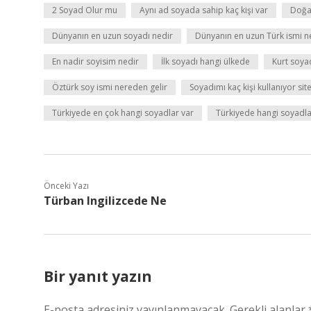
2 Soyad Olur mu
Aynı ad soyada sahip kaç kişi var
Doğan
Dünyanın en uzun soyadı nedir
Dünyanın en uzun Türk ismi n
En nadir soyisim nedir
İlk soyadı hangi ülkede
Kurt soya
Öztürk soy ismi nereden gelir
Soyadımı kaç kişi kullanıyor site
Türkiyede en çok hangi soyadlar var
Türkiyede hangi soyadla
Önceki Yazı
Türban Ingilizcede Ne
Bir yanıt yazın
E-posta adresiniz yayınlanmayacak.
Gerekli alanlar