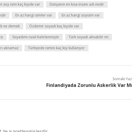
 soy ismi kaç kişide var
Dünyanın en kısa insanı adı nedir
edir
En az hangi isimler var
En az hangi soyisim var
dı ne demek
Özdemir soyadı kaç kişide var
si
Soyadımı nasıl belirlenmiştir
Türk soyadı alınabilir mi
rı alınamaz
Türkiyede ismini kaç kişi kullanıyor
Sonraki Yaz
Finlandiyada Zorunlu Askerlik Var M
*
ile işaretlenmişlerdir