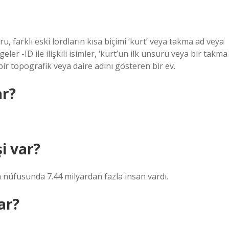
u, farklı eski lordların kısa biçimi ‘kurt’ veya takma ad veya
ler -ID ile ilişkili isimler, ‘kurt’un ilk unsuru veya bir takma
 bir topografik veya daire adını gösteren bir ev.
ar?
i var?
a nüfusunda 7.44 milyardan fazla insan vardı.
ar?