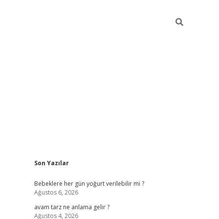
Sidebar
Son Yazılar
ilbet yeni giriş
betexp
Bebeklere her gün yoğurt verilebilir mi ?
Ağustos 6, 2026
avam tarz ne anlama gelir ?
Ağustos 4, 2026