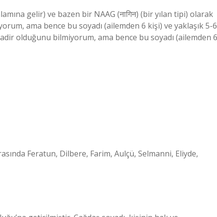
amına gelir) ve bazen bir NAAG (नागिन) (bir yılan tipi) olarak
yorum, ama bence bu soyadı (ailemden 6 kişi) ve yaklaşık 5-6
r nadir olduğunu bilmiyorum, ama bence bu soyadı (ailemden 
arasında Feratun, Dilbere, Farim, Aulçü, Selmanni, Eliyde,