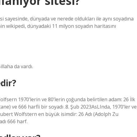
lanıyor sitesi?
esi sayesinde, dünyada ve nerede oldukları ile aynı soyadına
rinin wikipedi, dünyadaki 11 milyon soyadın haritasını
llaha da vardı.
dir?
fsern 1970’lerin ve 80’lerin çoğunda belirtilen adam: 26 İlk
tane) ve 666 harfli bir soyadı .8. Şub 2023AsLInda, 1970’ler ve
ubert Wolfstern en büyük isimdir: 26 Adı (Adolph Zu
adı 666 harf.