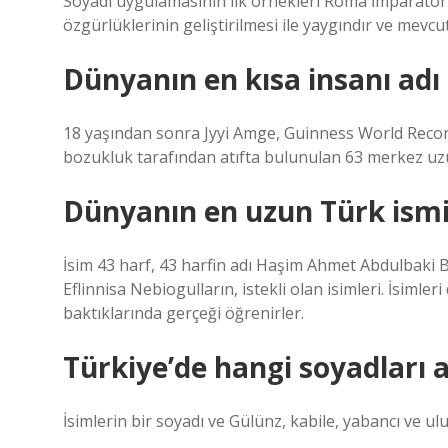
Soyadı uygulamasının ilk örnekleri Roma İmparatorlu
özgürlüklerinin geliştirilmesi ile yaygındır ve mevcu
Dünyanın en kısa insanı adı
18 yaşından sonra Jyyi Amge, Guinness World Record
bozukluk tarafından atıfta bulunulan 63 merkez uz
Dünyanın en uzun Türk ismi
İsim 43 harf, 43 harfin adı Haşim Ahmet Abdulbaki 
Eflinnisa Nebiogulların, istekli olan isimleri. İsimle
baktıklarında gerçeği öğrenirler.
Türkiye’de hangi soyadları 
İsimlerin bir soyadı ve Gülünz, kabile, yabancı ve u