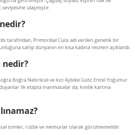
ğu’na getirilmiştir. Çağdaş soyadı, kişinin hak ve
t seviyesine ulaşmıştır.
 nedir?
s tarafından, Primordial Cüce adı verilen genetik bir
unluğuna sahip dünyanın en kısa kadına resmen açıklandı.
 nedir?
Boğra Boğra Nebrikulı ve kızı Aybike Güliz Enzel Yoğumur
ri duyanlar ilk etapta inanmasalar da, kimlik kartına
alınamaz?
lusal isimler, rütbe ve memurlar olarak görülmemelidir.