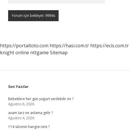
https://portaltoto.com
https://hasi.com.tr
https://ecis.com.tr
knight online
nttgame
Sitemap
Sidebar
Son Yazılar
Bebeklere her gün yoğurt verilebilir mi ?
Ağustos 6, 2026
avam tarz ne anlama gelir ?
Ağustos 4, 2026
114 sûrenin hangisi ismi ?