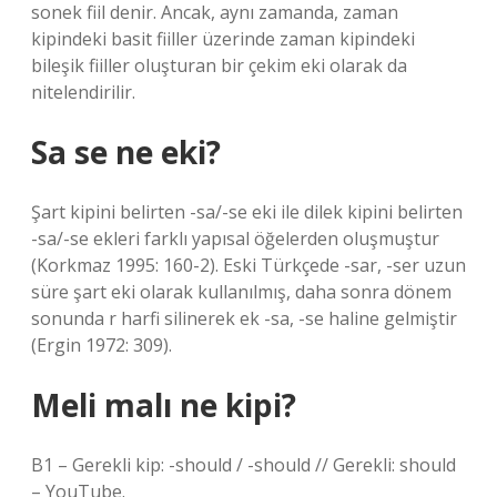
sonek fiil denir. Ancak, aynı zamanda, zaman
kipindeki basit fiiller üzerinde zaman kipindeki
bileşik fiiller oluşturan bir çekim eki olarak da
nitelendirilir.
Sa se ne eki?
Şart kipini belirten -sa/-se eki ile dilek kipini belirten
-sa/-se ekleri farklı yapısal öğelerden oluşmuştur
(Korkmaz 1995: 160-2). Eski Türkçede -sar, -ser uzun
süre şart eki olarak kullanılmış, daha sonra dönem
sonunda r harfi silinerek ek -sa, -se haline gelmiştir
(Ergin 1972: 309).
Meli malı ne kipi?
B1 – Gerekli kip: -should / -should // Gerekli: ​​should
– YouTube.