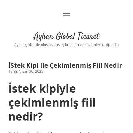
menüyü
Anasayfa
aç
Gizlilik Politikası
Ayhan Global Ticaret
Yasal Uyarı
Ayhanglobal ile uluslararası iş fırsatları ve çözümleri takip edin
İStek Kipi Ile Çekimlenmiş Fiil Nedir
Tarih: Nisan 30, 2025
İstek kipiyle
çekimlenmiş fiil
nedir?