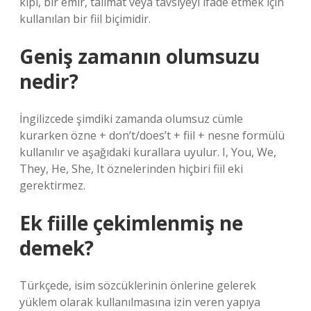
kipi, bir emir, talimat veya tavsiyeyi ifade etmek için
kullanılan bir fiil biçimidir.
Geniş zamanın olumsuzu
nedir?
İngilizcede şimdiki zamanda olumsuz cümle
kurarken özne + don’t/does’t + fiil + nesne formülü
kullanılır ve aşağıdaki kurallara uyulur. I, You, We,
They, He, She, It öznelerinden hiçbiri fiil eki
gerektirmez.
Ek fiille çekimlenmiş ne
demek?
Türkçede, isim sözcüklerinin önlerine gelerek
yüklem olarak kullanılmasına izin veren yapıya