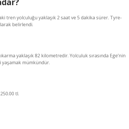
kadar?
daki tren yolculuğu yaklaşık 2 saat ve 5 dakika sürer. Tyre-
larak belirlendi.
 çıkarma yaklaşık 82 kilometredir. Yolculuk sırasında Ege’nin
imi yaşamak mümkündür.
250.00 tl.