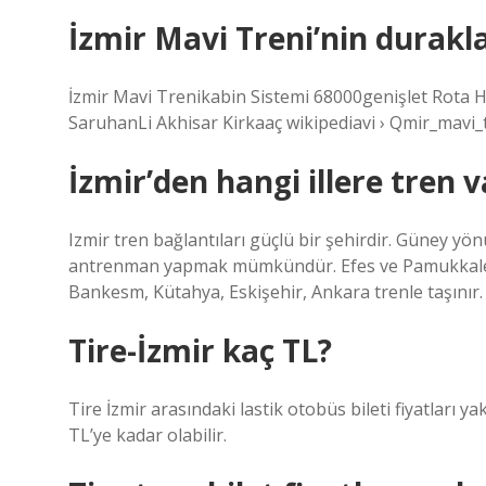
İzmir Mavi Treni’nin durakla
İzmir Mavi Trenikabin Sistemi 68000genişlet Rota
SaruhanLi Akhisar Kirkaaç wikipediavi › Qmir_mavi_t
İzmir’den hangi illere tren v
Izmir tren bağlantıları güçlü bir şehirdir. Güney yön
antrenman yapmak mümkündür. Efes ve Pamukkale tre
Bankesm, Kütahya, Eskişehir, Ankara trenle taşınır.
Tire-İzmir kaç TL?
Tire İzmir arasındaki lastik otobüs bileti fiyatları yak
TL’ye kadar olabilir.