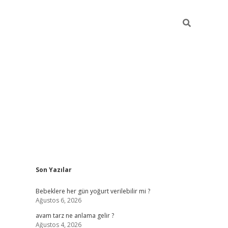
Sidebar
Son Yazılar
ilbet yeni giriş
betexp
Bebeklere her gün yoğurt verilebilir mi ?
Ağustos 6, 2026
avam tarz ne anlama gelir ?
Ağustos 4, 2026