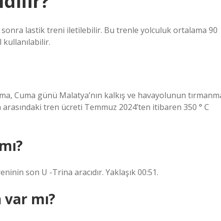
idilir?
nra lastik treni iletilebilir. Bu trenle yolculuk ortalama 90
kullanılabilir.
ılma, Cuma günü Malatya’nın kalkış ve havayolunun tırmanm
a arasındaki tren ücreti Temmuz 2024’ten itibaren 350 ° C
 mı?
ninin son U -Trina aracıdır. Yaklaşık 00:51.
 var mı?