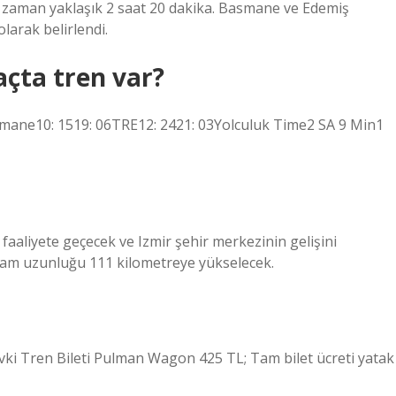
da zaman yaklaşık 2 saat 20 dakika. Basmane ve Edemiş
olarak belirlendi.
açta tren var?
ne10: 1519: 06TRE12: 2421: 03Yolculuk Time2 SA 9 Min1
faaliyete geçecek ve Izmir şehir merkezinin gelişini
oplam uzunluğu 111 kilometreye yükselecek.
Mevki Tren Bileti Pulman Wagon 425 TL; Tam bilet ücreti yatak