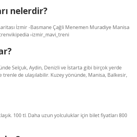
rı nelerdir?
 Haritası İzmir -Basmane Çağli Menemen Muradiye Manisa
renvikipedia ›izmir_mavi_treni
ar?
ünde Selçuk, Aydin, Denizli ve İstarta gibi birçok yerde
nle de ulaşılabilir. Kuzey yönünde, Manisa, Balkesir,
laşık. 100 tl. Daha uzun yolculuklar için bilet fiyatları 800