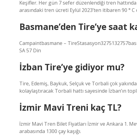
Keşifler. Her gün 7 sefer düzenlendiği tren hattın
arasındaki tren ücreti Eylül 2023’ten itibaren 90 ° C 
Basmane’den Tire’ye saat k
Campaintbasmane – TireStasasyon3275132757basma
SA 57 Din
İzban Tire’ye gidiyor mu?
Tire, Edemiş, Baykuk, Selçuk ve Torbali çok yakında 
kolaylaştıracak Torbali hattı sayesinde İzban’ın t
İzmir Mavi Treni kaç TL?
İzmir Mavi Tren Bilet Fiyatları İzmir ve Ankara 1. 
arabasında 1300 çay kaşığı.