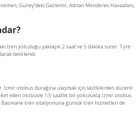
 Menemen, Güney’deki Gaziemir, Adnan Menderes Havaalanı,
kadar?
daki tren yolculuğu yaklaşık 2 saat ve 5 dakika sürer. Tyre-
larak belirlendi.
r. İzmir otobüs durağına ulaşmak için lastiklerden düzenli
eket eden otobüsle 1,5 saatlik bir yolculukla Izmir otobüs
mir Basmane tren istasyonuna günlük tren hizmetleri de