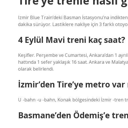
Tire’ye trenle nasıl g
Izmir Blue Train’deki Basman İstasyonu’na indikten so
dakika sürüyor. Lastiklere nakliye için 3 farklı otoyol 
4 Eylül Mavi treni kaç saat?
Keşifler. Perşembe ve Cumartesi, Ankara’dan 1 ayr
hattında 1 sefer yaklaşık 16 saat. Ankara ve Malaty
olarak belirlendi.
İzmir’den Tire’ye metro var
U -bahn -u -bahn, Konak bölgesindeki İzmir -tren tre
Basmane’den Ödemiş’e tren