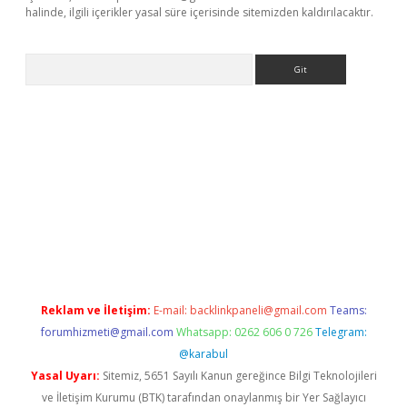
halinde, ilgili içerikler yasal süre içerisinde sitemizden kaldırılacaktır.
Arama
exper.xyz
Reklam ve İletişim:
E-mail:
backlinkpaneli@gmail.com
Teams:
forumhizmeti@gmail.com
Whatsapp: 0262 606 0 726
Telegram:
@karabul
Yasal Uyarı:
Sitemiz, 5651 Sayılı Kanun gereğince Bilgi Teknolojileri
ve İletişim Kurumu (BTK) tarafından onaylanmış bir Yer Sağlayıcı